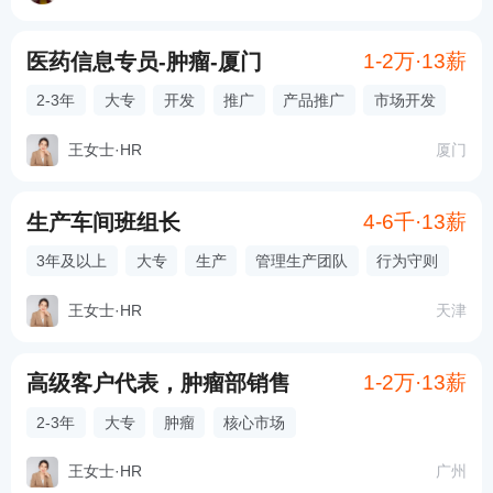
医药信息专员-肿瘤-厦门
1-2万·13薪
2-3年
大专
开发
推广
产品推广
市场开发
王女士
·
HR
厦门
生产车间班组长
4-6千·13薪
3年及以上
大专
生产
管理生产团队
行为守则
王女士
·
HR
天津
高级客户代表，肿瘤部销售
1-2万·13薪
2-3年
大专
肿瘤
核心市场
王女士
·
HR
广州