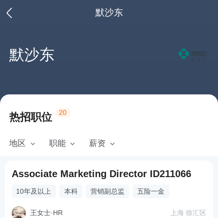
默沙东
默沙东
20
热招职位
地区
职能
薪资
Associate Marketing Director ID211066
10年及以上
本科
营销副总监
五险一金
王女士
·
HR
上海 徐汇区