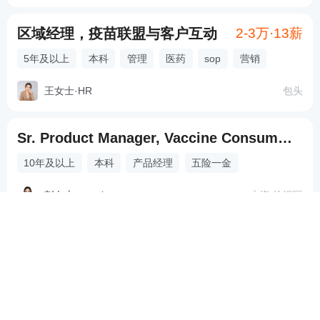
区域经理，疫苗联盟与客户互动
2-3万·13薪
5年及以上
本科
管理
医药
sop
营销
王女士
·
HR
包头
Sr. Product Manager, Vaccine Consumer ID212405
10年及以上
本科
产品经理
五险一金
彭女士
·
recruiter
上海 徐汇区
医药信息沟通专员-抗感染-郑州
8千-1.5万·13薪
无需经验
本科
学术型沟通
公立医院
提成奖金
刘先生
·
招聘专家
郑州