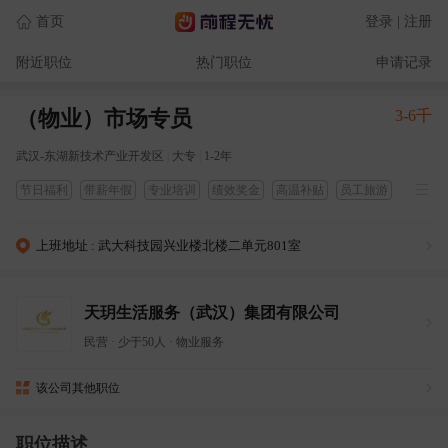
首页
登录 | 注册
附近职位
热门职位
申请记录
（物业）市场专员
3-6千
武汉-东湖新技术产业开发区
|
大专
|
1-2年
节日福利
带薪年假
专业培训
绩效奖金
高温补贴
员工旅游
五险
培训
上班地址 : 武大科技园兴业楼北楼二单元801室
天玥生活服务（武汉）集团有限公司
民营
·
少于50人
·
物业服务
该公司其他职位
职位描述