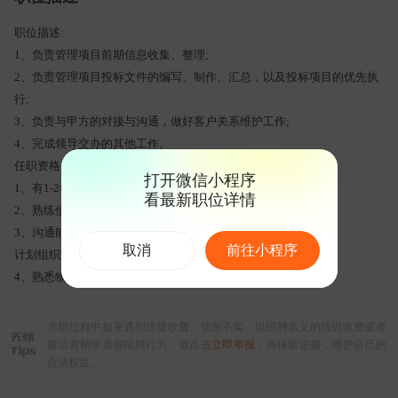
职位描述:
1、负责管理项目前期信息收集、整理;
2、负责管理项目投标文件的编写、制作、汇总，以及投标项目的优先执
行;
3、负责与甲方的对接与沟通，做好客户关系维护工作;
4、完成领导交办的其他工作。
任职资格:
打开微信小程序
1、有1-2年标书制作工作经验;
看最新职位详情
2、熟练使用ofce,ps等软件;
3、沟通能力强，灵活，具备良好的沟通协调能力、
取消
前往小程序
计划组织能力;
4、熟悉物业市场业务优先;
求职过程中如果遇到违规收费、信息不实、以招聘名义的培训收费或者
微信营销等虚假招聘行为，请点击
立即举报
，并保留证据，维护自己的
合法权益。