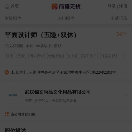
首页
登录 | 注册
附近职位
热门职位
申请记录
平面设计师（五险+双休）
5-8千
武汉-汉阳区
|
本科
|
1年及以上
|
招3人
双休
五险
周末双休
缴纳五险
包中餐
员工生日
住宿补贴
补贴
上班地址 : 王家湾中央生活区王家湾中央生活区1栋22楼2203室
武汉锦文尚品文化用品有限公司
民营
·
少于50人
·
办公用品及设备
该公司其他职位
职位描述