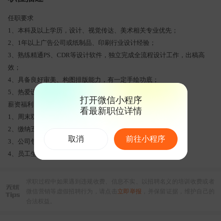
任职要求
1、本科及以上学历，设计、视觉传达、美术相关专业优先；
2、1年以上广告公司或纸制品、印刷行业设计经验；
3、熟练精通PS、CDR等设计软件，独立完成全流程设计工作，出稿高
效；
4、具备良好审美、构图排版能力，有一定手绘功底；
5、热爱设计工作，工作细心、责任心强.
打开微信小程序
薪资福利
看最新职位详情
1、周末双休
2、缴纳五险
取消
前往小程序
3、公司包中餐，外地住宿补贴400元，车费补贴
4、员工生日100元现金，发放精美礼品
求职过程中如果遇到违规收费、信息不实、以招聘名义的培训收费或者
微信营销等虚假招聘行为，请点击
立即举报
，并保留证据，维护自己的
合法权益。