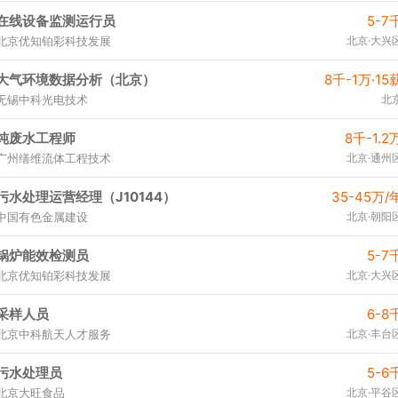
在线设备监测运行员
5-7
北京优知铂彩科技发展
北京·大兴
大气环境数据分析（北京）
8千-1万·15
无锡中科光电技术
北
纯废水工程师
8千-1.2
广州缮维流体工程技术
北京·通州
污水处理运营经理（J10144）
35-45万/
中国有色金属建设
北京·朝阳
锅炉能效检测员
5-7
北京优知铂彩科技发展
北京·大兴
采样人员
6-8
北京中科航天人才服务
北京·丰台
污水处理员
5-6
北京大旺食品
北京·平谷