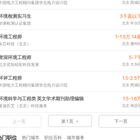
中国电力工程顾问集团华北电力设计院
北京·西城
环境检测实习生
3千及以
华测检测认证集团
北京·丰台
环境工程师
1-1.5万·14
永芯科技（北京）
北京·通州
资深环境工程师
5-7
北京优知铂彩科技发展
北京·大兴
环评工程师
1.5-2.5
中国电力工程顾问集团华北电力设计院
北京·西城
环境科学与工程类 英文学术期刊助理编辑
1.5-1.6
曼迪匹艾（北京）科技服务
北京·海淀
上一页
第
1
页
下一页
热门职位
热门城市
职位百科
城市服务