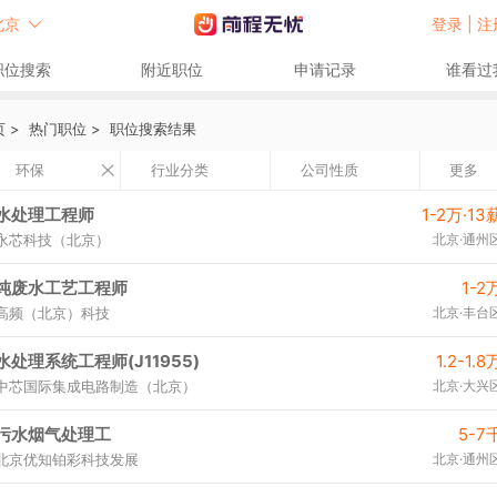
北京
登录 |
注
职位搜索
附近职位
申请记录
谁看过
页
>
热门职位
>
职位搜索结果
环保
行业分类
公司性质
更多
水处理工程师
1-2万·13
永芯科技（北京）
北京·通州
纯废水工艺工程师
1-2
高频（北京）科技
北京·丰台
水处理系统工程师(J11955)
1.2-1.8
中芯国际集成电路制造（北京）
北京·大兴
污水烟气处理工
5-7
北京优知铂彩科技发展
北京·通州