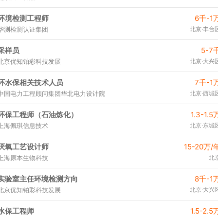
环境检测工程师
6千-1
华测检测认证集团
北京·丰台
采样员
5-7
北京优知铂彩科技发展
北京·大兴
环水保相关技术人员
7千-1
中国电力工程顾问集团华北电力设计院
北京·西城
环保工程师（石油炼化）
1.3-1.5
上海佩琪信息技术
北京·东城
厌氧工艺设计师
15-20万/
上海原本生物科技
北
实验室主任环境检测方向
8千-1
北京优知铂彩科技发展
北京·大兴
水保工程师
1.5-2.5