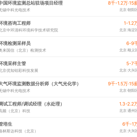
中国环境监测总站驻场项目经理
8千-1.2万·15
无锡中科光电技术
北京·朝阳
环境咨询工程师
1-1.2
北京中环清科环境科学技术研究院
北京·海淀
环境检测采样员
6-9
奥来国信（北京）检测技术
北京·顺义
环境采样主管
5-7
北京优知铂彩科技发展
北京·大兴
大气环境监测数据分析师（大气光化学）
9千-1.5万·15
无锡中科光电技术
北京·朝阳
调试工程师/调试经理（水处理）
1.3-2.2
高频（北京）科技
北京·通州
管培生
6千-1
格林斯达科技（北京）
北京·大兴