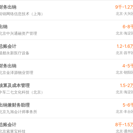
财务出纳
9千-1.2
前锦网络信息技术（上海）
北京·大兴
出纳
6-8
北京中兴通融资产管理
北京·海淀
总账会计
1.2-1.6
成都永新医疗设备
北京·昌平
财务出纳
4-5
北京金泽源物业管理
北京·朝阳
核算及成本管理
1.5-2
中车二七文化科技（北京）
北京·海淀
出纳兼财务助理
5-6
北京九旭会计师事务所
北京·丰台
总账会计
8千-1.5
北京索莱宝科技
北京·通州