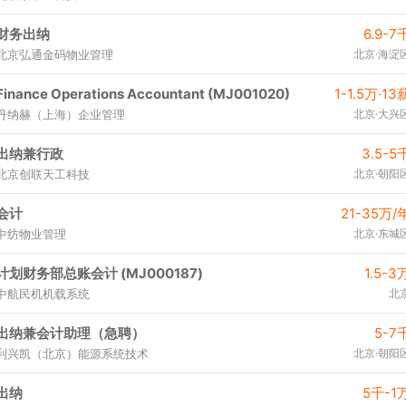
财务出纳
6.9-7
北京弘通金码物业管理
北京·海淀
Finance Operations Accountant (MJ001020)
1-1.5万·13
丹纳赫（上海）企业管理
北京·大兴
出纳兼行政
3.5-5
北京创联天工科技
北京·朝阳
会计
21-35万/
中纺物业管理
北京·东城
计划财务部总账会计 (MJ000187)
1.5-3
中航民机机载系统
北
出纳兼会计助理（急聘）
5-7
利兴凯（北京）能源系统技术
北京·朝阳
出纳
5千-1