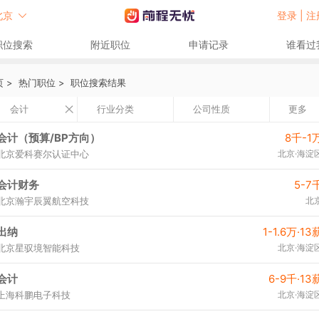
北京
登录 |
注
职位搜索
附近职位
申请记录
谁看过
页
>
热门职位
>
职位搜索结果
会计
行业分类
公司性质
更多
会计（预算/BP方向）
8千-1
北京爱科赛尔认证中心
北京·海淀
会计财务
5-7
北京瀚宇辰翼航空科技
北
出纳
1-1.6万·13
北京星驭境智能科技
北京·海淀
会计
6-9千·13
上海科鹏电子科技
北京·海淀