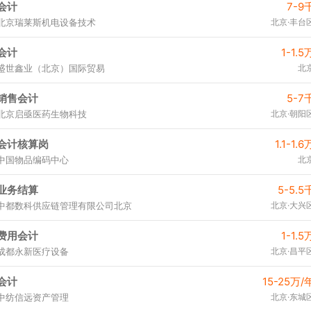
会计
7-9
北京瑞莱斯机电设备技术
北京·丰台
会计
1-1.5
盛世鑫业（北京）国际贸易
北
销售会计
5-7
北京启亟医药生物科技
北京·朝阳
会计核算岗
1.1-1.6
中国物品编码中心
北
业务结算
5-5.5
中都数科供应链管理有限公司北京
北京·大兴
费用会计
1-1.5
成都永新医疗设备
北京·昌平
会计
15-25万/
中纺信远资产管理
北京·东城