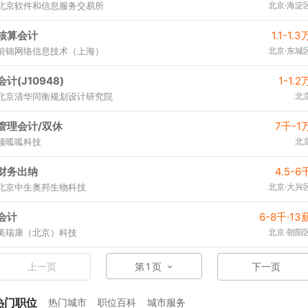
北京软件和信息服务交易所
北京·海淀
核算会计
1.1-1.3
前锦网络信息技术（上海）
北京·东城
会计(J10948)
1-1.2
北京清华同衡规划设计研究院
北
管理会计/双休
7千-1
顶呱呱科技
北
财务出纳
4.5-6
北京中生奥邦生物科技
北京·大兴
会计
6-8千·13
美瑞康（北京）科技
北京·朝阳
上一页
第
1
页
下一页
热门职位
热门城市
职位百科
城市服务