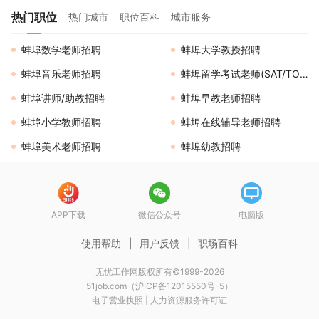
热门职位
热门城市
职位百科
城市服务
蚌埠数学老师招聘
蚌埠大学教授招聘
蚌埠音乐老师招聘
蚌埠留学考试老师(SAT/TOEFL/IELTS等)招聘
蚌埠讲师/助教招聘
蚌埠早教老师招聘
蚌埠小学教师招聘
蚌埠在线辅导老师招聘
蚌埠美术老师招聘
蚌埠幼教招聘
APP下载
微信公众号
电脑版
使用帮助
|
用户反馈
|
职场百科
无忧工作网版权所有©1999-2026
51job.com（沪ICP备12015550号-5）
电子营业执照
|
人力资源服务许可证