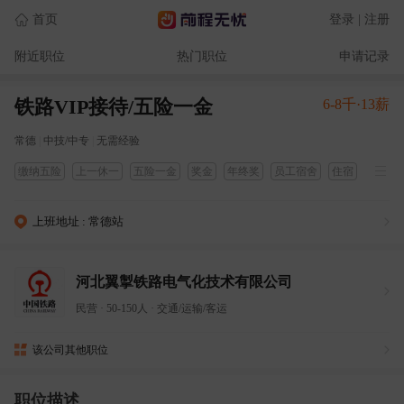
首页
登录 | 注册
附近职位
热门职位
申请记录
铁路VIP接待/五险一金
6-8千·13薪
常德
|
中技/中专
|
无需经验
缴纳五险
上一休一
五险一金
奖金
年终奖
员工宿舍
住宿
医疗保险
劳保用品
养老保险
工伤保险
过节费
失业保险
生育保险
上班地址 : 常德站
工作稳定
河北翼掣铁路电气化技术有限公司
民营
·
50-150人
·
交通/运输/客运
该公司其他职位
职位描述