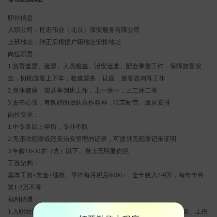
职位信息
入职公司；世宏伟业（北京）保安服务有限公司
上班地址；转正后根据户籍地址安排地址
岗位职责：
1.负责查票、验票、人员检查、治安巡查、配合乘警工作，保障旅客安
全，协助旅客上下车，检查票务，认座，旅客咨询等工作
2.身体健康，能从事倒班工作，上一休一，上二休二等
3.责任心强，有良好的团队合作精神，吃苦耐劳、服从安排
岗位要求：
1.中专及以上学历，专业不限
2.无违法犯罪或违反治安管理的记录，可提供无犯罪记录证明
3.年龄18-30岁（含）以下。身上无明显伤疤
工资架构：
基本工资+奖金+绩效，平均每月税后6000+，全年收入7-9万，每年年终
奖1-2万不等
福利待遇：
1.入职后按照国家规定缴纳五险：养老保险、医疗保险、生育保险、工伤