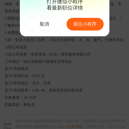
打开微信小程序
保险、失业保险；长期合同制 可以长期稳定工作、退休后有退休金、享
看最新职位详情
受养老政策
2.国家法定节日发放相关福利及过节费用（中秋、国庆、元旦、除夕…）
取消
前往小程序
3.每年6-9月份发放防暑费，11-12月份发放取暖费
4.免费提供每季度工服、鞋子、手套等劳保用品
5.统一安排入驻员工宿舍，小区式住宿环境，水、电、暖气、空调等齐全
入职公司信息
入职公司名称：世宏伟业（北京）保安服务有限公司
工作地点：转正后根据户籍地址安排地址
实习/培训情况
实习/培训时间：3-6个月
实习/培训地点：北京、天津
实习/培训薪资：1.8K-3K，加班等其他补助另算
年龄要求：18-30岁
职能类别：乘务员
求职过程中如果遇到违规收费、信息不实、以招聘名义的培训收费或者
微信营销等虚假招聘行为，请点击
立即举报
，并保留证据，维护自己的