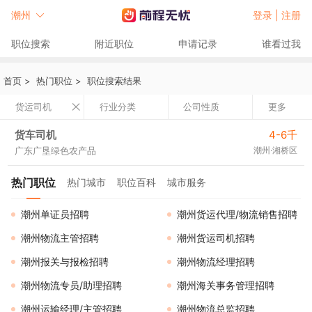
潮州
登录 |
注册
职位搜索
附近职位
申请记录
谁看过我
首页
>
热门职位
>
职位搜索结果
货运司机
行业分类
公司性质
更多
货车司机
4-6千
广东广垦绿色农产品
潮州·湘桥区
热门职位
热门城市
职位百科
城市服务
潮州单证员招聘
潮州货运代理/物流销售招聘
潮州物流主管招聘
潮州货运司机招聘
潮州报关与报检招聘
潮州物流经理招聘
潮州物流专员/助理招聘
潮州海关事务管理招聘
潮州运输经理/主管招聘
潮州物流总监招聘