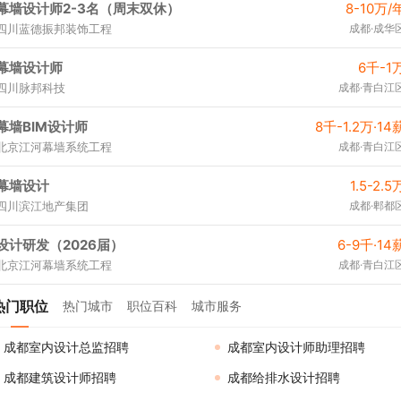
幕墙设计师2-3名（周末双休）
8-10万/
四川蓝德振邦装饰工程
成都·成华
幕墙设计师
6千-1
四川脉邦科技
成都·青白江
幕墙BIM设计师
8千-1.2万·14
北京江河幕墙系统工程
成都·青白江
幕墙设计
1.5-2.5
四川滨江地产集团
成都·郫都
设计研发（2026届）
6-9千·14
北京江河幕墙系统工程
成都·青白江
热门职位
热门城市
职位百科
城市服务
成都室内设计总监招聘
成都室内设计师助理招聘
成都建筑设计师招聘
成都给排水设计招聘