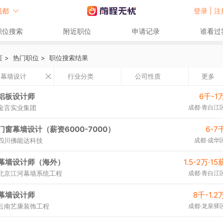
成都
登录 |
注
职位搜索
附近职位
申请记录
谁看过
页
>
热门职位
>
职位搜索结果
幕墙设计
行业分类
公司性质
更多
铝板设计师
6千-1
金言实业集团
成都·青白江
门窗幕墙设计（薪资6000-7000）
6-7
四川佛能达科技
成都·成华
幕墙设计师（海外）
1.5-2万·15
北京江河幕墙系统工程
成都·青白江
幕墙设计师
8千-1.2
云南艺康装饰工程
成都·龙泉驿