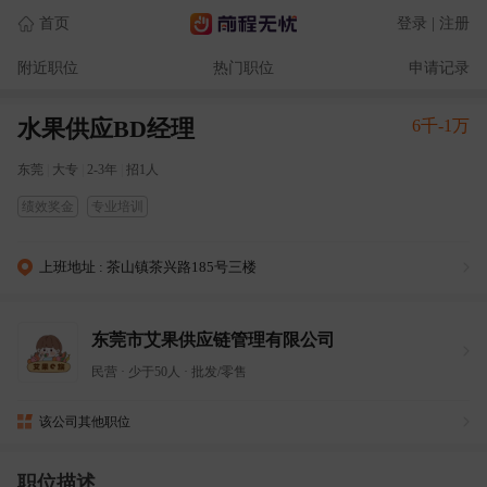
首页
登录 | 注册
附近职位
热门职位
申请记录
水果供应BD经理
6千-1万
东莞
|
大专
|
2-3年
|
招1人
绩效奖金
专业培训
上班地址 : 茶山镇茶兴路185号三楼
东莞市艾果供应链管理有限公司
民营
·
少于50人
·
批发/零售
该公司其他职位
职位描述