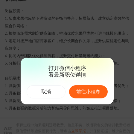
岗位职责：
1. 负责水果供应链下游资源的开拓与整合，拓展新店、建立稳定高效的供
应合作网络；
2. 根据市场需求制定供应策略，推动优质水果品类的引进与规模化供应；
3. 定期对接产地门店商家客户，维护长期合作关系，提升供应稳定性与响
应效率；
4. 协同内部团队优化供应流程，提升交付质量与履约能力；
5. 分析行业趋势与竞争格局，提出供应链优化建议并推动落地实施。
打开微信小程序
看最新职位详情
任职要求：
1. 具备供应链管理或商务拓展相关工作经验，熟悉水果生鲜行业者优先；
取消
前往小程序
2. 具备较强的商务谈判能力、市场敏锐度及资源整合能力；
3. 具备良好的沟通协调能力和团队协作意识，能适应高频外部对接；
4. 具备较强的数据分析能力和结果导向思维，能独立推进项目落地。
求职过程中如果遇到违规收费、信息不实、以招聘名义的培训收费或者
微信营销等虚假招聘行为，请点击
立即举报
，并保留证据，维护自己的