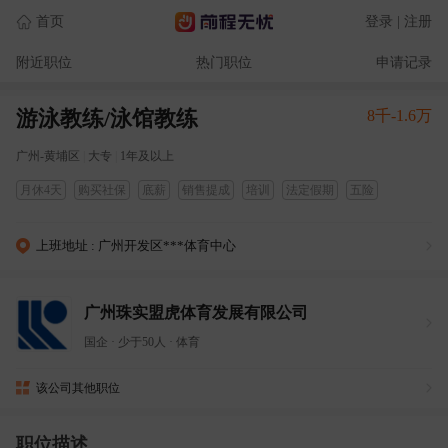
首页
登录 | 注册
附近职位
热门职位
申请记录
游泳教练/泳馆教练
8千-1.6万
广州-黄埔区
|
大专
|
1年及以上
月休4天
购买社保
底薪
销售提成
培训
法定假期
五险
上班地址 : 广州开发区***体育中心
广州珠实盟虎体育发展有限公司
国企
·
少于50人
·
体育
该公司其他职位
职位描述