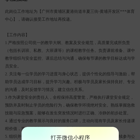
此岗位工作地址为【广州市黄埔区夏港街道丰夏三街-黄埔开发区***体育
中心】，请确认接受工作地址再投递。
【工作内容】
1.严格按照公司统一的教学大纲、教案及安全规范，高质量完成所负责
（包括长训班、私教、大班课等）的课程教学任务。负责课前准备、课中
教学组织与安全监控、课后总结与沟通，确保每节课的教学目标达成与学
员安全。
2. 关注每一位学员的学习进度与身心状态，提供个性化的指导与激励，帮
助学员达成学习目标，提升学习兴趣。积极与学员及家长保持良好、专业
的沟通，及时反馈学习情况，建立信任关系。
3.作为课堂安全的责任人，全程保持高度警觉，严格执行课堂安全规定，
预防并及时制止学员的危险行为，确保教学环境绝对安全。熟练掌握急救
技能与应急预案，能够在发生突发情况时进行正确、冷静的初步处置。
4. 通过专业的教学展示与良好的服务口碑，主动向现有学员及家长传递课
程价值，激发续费与转介绍意向，完成销售任务。
5. 组织并指导学员参加赛事活动，做好赛前训练与现场管理。持续参与公
打开微信小程序