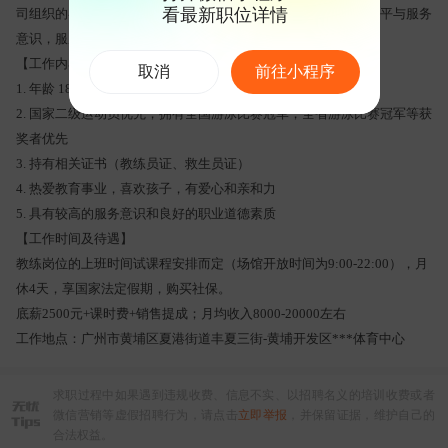
看最新职位详情
司组织的各类培训与教研活动，主动提升个人游泳技能、教学水平与服务
意识，服从公司其他工作安排。
【工作内容】
取消
前往小程序
1. 年龄 18-35 岁，身体健康，有相关工作经验者优先录用
2. 国家二级运动员优先，拥有全国游泳比赛冠军，全省游泳比赛冠军等获
奖者优先
3. 持有相关证书（教练员证、救生员证）
4. 热爱教育事业，喜欢孩子，有爱心和亲和力
5. 具有较高的服务意识和良好的职业道德素质
【工作时间及待遇】
教练岗位的上班时间试课程安排而定（场馆开放时间为9:00-22:00），月
休4天，享国家法定假期，购买社保。
底薪2500元+课时费+销售提成；月均收入8000-20000左右
工作地点：广州市黄埔区夏港街道丰夏三街-黄埔开发区***体育中心
求职过程中如果遇到违规收费、信息不实、以招聘名义的培训收费或者
微信营销等虚假招聘行为，请点击
立即举报
，并保留证据，维护自己的
合法权益。