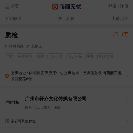
首页
登录 | 注册
附近职位
热门职位
申请记录
质检
7千-1万
广州-番禺区
|
2年及以上
包吃
多劳多得
服装
五险一金
节日礼品
午餐
带薪假期
带薪年假
定期体检
定期团建
绩效奖金
上班地址 : 尚都集团供应厅中心上班地点：番禺区沙头街西丽工业
区丽骏路6号
广州市轩齐文化传媒有限公司
民营
·
150-500人
·
服装
该公司其他职位