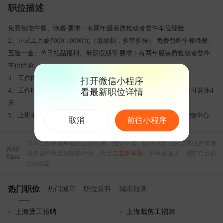
职位描述
免费包吃午餐、晚餐 要求：有两年服装质检或者整件车位经验
2、正式工月薪7000-10000元（激励制，多劳多得） 免费包吃午餐晚餐、
五险一金、节日礼品福利、带薪假期等 要求：有两年服装质检或者整件
车位经验
3、工作内容：负责成衣品质检验，对成衣质量问题及时反馈
打开微信小程序
4、工作时间：早8:30晚21:30（午休1.5小时，晚饭半小时），月可调休4
看最新职位详情
天
5、上班地址：番禺区沙头街西丽工业区丽骏路6号尚都集团供应链中心
取消
前往小程序
求职过程中如果遇到违规收费、信息不实、以招聘名义的培训收费或者
微信营销等虚假招聘行为，请点击
立即举报
，并保留证据，维护自己的
合法权益。
热门职位
热门城市
职位百科
城市服务
上海烫工招聘
上海裁剪工招聘