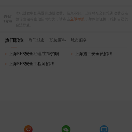
求职过程中如果遇到违规收费、信息不实、以招聘名义的培训收费或者
微信营销等虚假招聘行为，请点击
立即举报
，并保留证据，维护自己的
合法权益。
热门职位
热门城市
职位百科
城市服务
上海EHS安全经理/主管招聘
上海施工安全员招聘
上海EHS安全工程师招聘