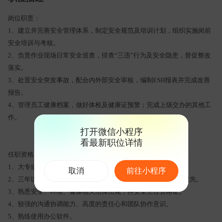
岗位职责：
1、建立并完善安全管理体系，制定安全规范及培训计划，组织实施岗前
安全培训与考核。
2、负责作业现场日常安全巡查，排查“三违”行为及安全隐患，督促整改
落实。
3、处置安全突发事故，配合内外部安全审核，编制ESH报表并完成改善
报告。
4、管理员工健康档案，做好体检及健康证预警；完成上级交办的其他工
作。
打开微信小程序
看最新职位详情
任职资格：
1、大专或以上学历。
取消
前往小程序
2、三年以上工厂ESH工作经验，有制造型外企ESH工作经验者优先。
3、熟悉安全、环境、健康相关法律法规，持安全主任资格证。
4、较强的沟通协调能力、高度的责任心和团队协作意识。
5、熟练使用办公软件。