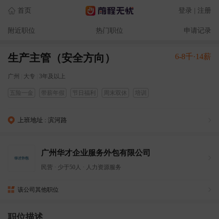
首页
登录 | 注册
附近职位
热门职位
申请记录
生产主管（安全方向）
6-8千·14薪
广州
|
大专
|
3年及以上
五险一金
带薪年假
节日福利
周末双休
培训
上班地址 : 滨河路
广州华才企业服务外包有限公司
民营
·
少于50人
·
人力资源服务
该公司其他职位
职位描述