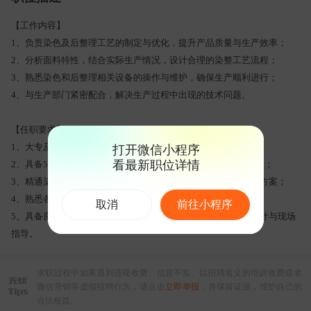
【工作内容】
1、负责染色及后整理工艺的制定与优化，提升产品质量与生产效率；
2、分析面料特性，结合实际生产情况，设计合理的染整工艺流程；
3、熟悉染色和后整理相关设备的操作与维护，确保生产顺利进行；
4、与生产部门紧密配合，解决生产过程中出现的技术问题。
【任职要求】
1、大专及以上学历，染整工程、纺织工程等相关专业背景；
打开微信小程序
看最新职位详情
2、具备5年以上染色或后整理相关工作经验，熟悉染整理论知识；
3、精通染色及后整理工艺流程，能根据面料材质制定合理工艺方案；
4、熟悉各类纤维原料特性，了解其在不同工艺下的表现；
取消
前往小程序
5、具备良好的沟通能力和团队协作精神，能够独立完成工艺设计与现场
指导。
求职过程中如果遇到违规收费、信息不实、以招聘名义的培训收费或者
微信营销等虚假招聘行为，请点击
立即举报
，并保留证据，维护自己的
合法权益。