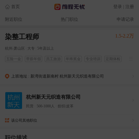
首页
登录 | 注册
附近职位
热门职位
申请记录
染整工程师
1.5-2.2万
杭州-萧山区
|
大专
|
5年及以上
五险一金
带薪年假
员工旅游
年终奖金
专业培训
定期体检
包吃
包住
免费工作餐
上班地址 : 新湾街道新南村 杭州新天元织造有限公司
杭州新天元织造有限公司
民营
·
500-1000人
·
纺织/皮革
该公司其他职位
职位描述