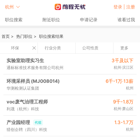
杭州
登录 |
注册
职位搜索
附近职位
申请记录
谁看过我
首页
>
热门职位
>
职位搜索结果
环保
行业分类
公司性质
更多
实验室助理实习生
3千及以下
通标标准技术服务有限公司杭州
杭州·滨江区
环境采样员 (MJ008014)
6千-1万·13薪
华测检测认证集团
杭州
voc废气治理工程师
9千-1.8万
利晟（杭州）科技
杭州·萧山区
产业园经理
1.3-1.7万
猎创企聘（四川）科技
杭州