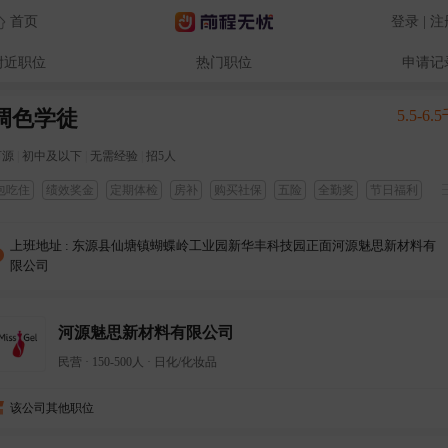
首页
登录 | 
附近职位
热门职位
申请记
调色学徒
5.5-6.
河源
|
初中及以下
|
无需经验
|
招5人
包吃住
绩效奖金
定期体检
房补
购买社保
五险
全勤奖
节日福利
法定节假日
免费体检
空调车间
空调宿舍
上班地址 : 东源县仙塘镇蝴蝶岭工业园新华丰科技园正面河源魅思新材料有
限公司
河源魅思新材料有限公司
民营
·
150-500人
·
日化/化妆品
该公司其他职位