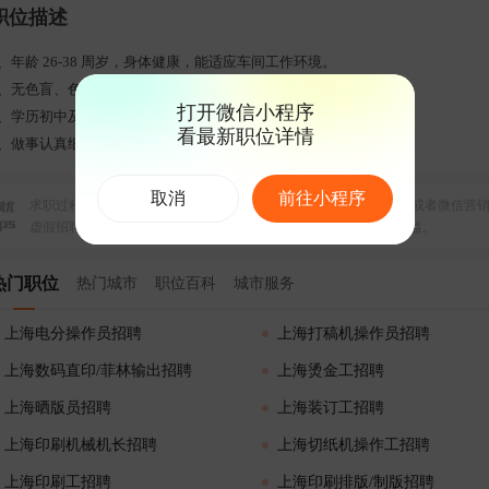
职位描述
1、年龄 26-38 周岁，身体健康，能适应车间工作环境。
2、无色盲、色弱，具备良好色彩分辨能力，对色彩敏感。
打开微信小程序
3、学历初中及以上，有无相关工作经验均可，零基础可培训。
看最新职位详情
4、做事认真细心、手脚麻利、吃苦耐劳，服从管理与工作安排。
取消
前往小程序
求职过程中如果遇到违规收费、信息不实、以招聘名义的培训收费或者微信营
虚假招聘行为，请点击
立即举报
，并保留证据，维护自己的合法权益。
热门职位
热门城市
职位百科
城市服务
上海电分操作员招聘
上海打稿机操作员招聘
上海数码直印/菲林输出招聘
上海烫金工招聘
上海晒版员招聘
上海装订工招聘
上海印刷机械机长招聘
上海切纸机操作工招聘
上海印刷工招聘
上海印刷排版/制版招聘