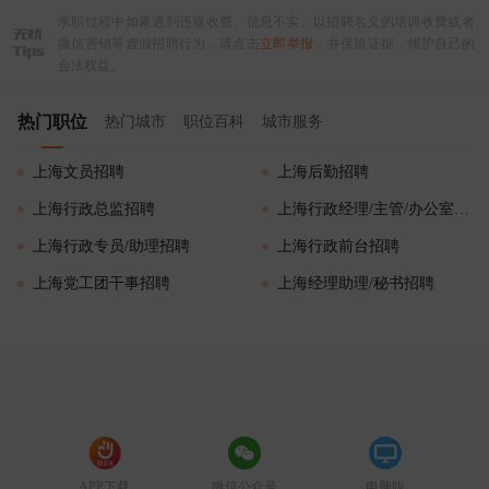
求职过程中如果遇到违规收费、信息不实、以招聘名义的培训收费或者
微信营销等虚假招聘行为，请点击
立即举报
，并保留证据，维护自己的
合法权益。
热门职位
热门城市
职位百科
城市服务
上海文员招聘
上海后勤招聘
上海行政总监招聘
上海行政经理/主管/办公室主任招聘
上海行政专员/助理招聘
上海行政前台招聘
上海党工团干事招聘
上海经理助理/秘书招聘
APP下载
微信公众号
电脑版