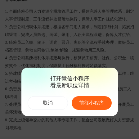
1. 全面统筹公司人力资源全模块管理工作，搭建完善人事管理体系，制定
人事管理制度、工作流程并监督落地执行，保障人事工作规范化运转。
2. 负责公司招聘体系搭建，根据各部门用人需求，制定招聘计划，拓展招
聘渠道，完成人员筛选、面试、录用、入职全流程跟进，保障人才供给。
3. 统筹员工入职、转正、调岗、晋升、离职等全流程手续办理，做好员工
档案管理、劳动合同签订/续签/解除，规避劳动用工风险。
4. 负责公司薪酬福利体系搭建与执行，核算员工薪资、社保、公积金、绩
效奖金，优化福利制度，保障员工薪酬福利按时足额落实。
5. 搭建绩效考核体系，制定各岗位考核方案，组织开展绩效考核工作，跟
打开微信小程序
进考核结果运用，助力员工能力提升与团队管理。
看最新职位详情
6. 负责员工培训体系搭建，制定年度/月度培训计划，组织开展新员工入
职培训、岗位技能培训、管理能力培训等，提升员工综合素养。
取消
前往小程序
7. 处理员工关系相关事宜，及时沟通解决员工诉求、劳动纠纷，开展员工
关怀活动，维护良好的职场氛围，提升员工归属感与稳定性。
8. 完成上级领导交办的其他人事专项工作，配合公司发展做好人力资源规
划与落地。