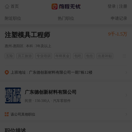
首页
登录 | 注册
附近职位
热门职位
申请记录
注塑模具工程师
9千-1.5万
惠州-惠阳区
|
本科
|
3年及以上
五险
员工旅游
专业培训
年终奖金
包吃
包住
出差补贴
定期团建
交通补贴
通讯补贴
上班地址 : 广东德创新材料有限公司一期7栋12楼
广东德创新材料有限公司
民营
·
150-500人
·
汽车零部件
该公司其他职位
职位描述