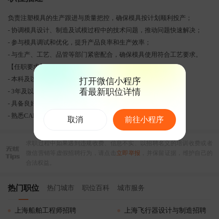
负责注塑模具的生产跟进与质量把控，确保模具按计划顺利投产；
- 协调模具设计、制造及试模过程中的技术问题，推动问题快速解决；
- 参与模具调试和优化，提升产品良率和生产效率；
- 与生产、工艺、品管等部门紧密配合，确保模具使用符合工艺要求。
【任职要求】
- 本科及以上学历，机械工程或模具相关专业；
打开微信小程序
看最新职位详情
- 3年及以上注塑模具跟模工作经验，熟悉模具结构及生产工艺；
- 具备良好的沟通协调能力和问题分析处理能力；
- 熟悉CAD、UG等设计软件，有较强的责任心和团队合作精神。
取消
前往小程序
求职过程中如果遇到违规收费、信息不实、以招聘名义的培训收费或者
微信营销等虚假招聘行为，请点击
立即举报
，并保留证据，维护自己的
合法权益。
热门职位
热门城市
职位百科
城市服务
上海船舶工程师招聘
上海飞行器设计与制造招聘