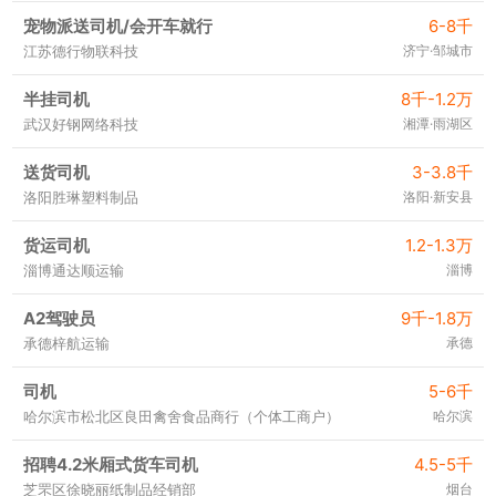
宠物派送司机/会开车就行
6-8千
江苏德行物联科技
济宁·邹城市
半挂司机
8千-1.2万
武汉好钢网络科技
湘潭·雨湖区
送货司机
3-3.8千
洛阳胜琳塑料制品
洛阳·新安县
货运司机
1.2-1.3万
淄博通达顺运输
淄博
A2驾驶员
9千-1.8万
承德梓航运输
承德
司机
5-6千
哈尔滨市松北区良田禽舍食品商行（个体工商户）
哈尔滨
招聘4.2米厢式货车司机
4.5-5千
芝罘区徐晓丽纸制品经销部
烟台