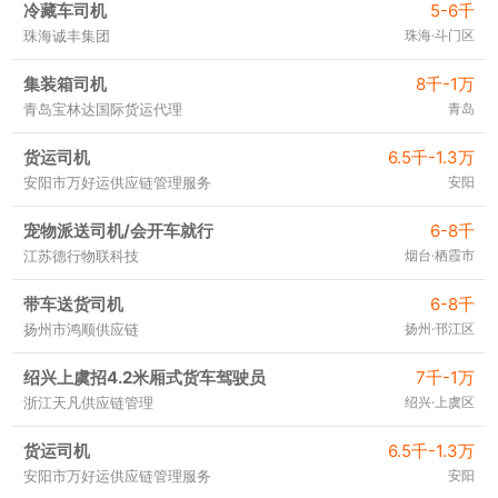
冷藏车司机
5-6千
珠海诚丰集团
珠海·斗门区
集装箱司机
8千-1万
青岛宝林达国际货运代理
青岛
货运司机
6.5千-1.3万
安阳市万好运供应链管理服务
安阳
宠物派送司机/会开车就行
6-8千
江苏德行物联科技
烟台·栖霞市
带车送货司机
6-8千
扬州市鸿顺供应链
扬州·邗江区
绍兴上虞招4.2米厢式货车驾驶员
7千-1万
浙江天凡供应链管理
绍兴·上虞区
货运司机
6.5千-1.3万
安阳市万好运供应链管理服务
安阳