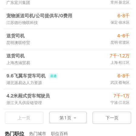
广东宏川集团
常州·新北区
宠物派送司机/公司提供车/0费用
6-8千
江苏德行物联科技
保定·徐水区
送货司机
4-6千
昆明澳联经贸
昆明·官渡区
送货司机
7千-1.2万
上海杰涵贸易
上海·松江区
9.6飞翼车货车司机
6-8千
湖北派易达人力资源
武汉·蔡甸区
4.2米厢式货车驾驶员
7千-1万
浙江天凡供应链管理
宁波·江北区
上一页
第
1
页
下一页
热门职位
热门城市
职位百科