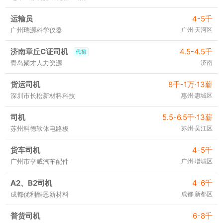
运输员
4-5千
广州瑞源科学仪器
广州·天河区
济南章丘C证司机
4.5-4.5千
青岛聚才人力资源
济南
货运司机
8千-1万·13薪
深圳市长松新材料科技
惠州·惠城区
司机
5.5-6.5千·13薪
苏州科德软体电路板
苏州·吴江区
货车司机
4-5千
广州市亨威汽车配件
广州·增城区
A2、B2司机
4-6千
成都优利酷恩新材料
成都·新都区
普货司机
6-8千