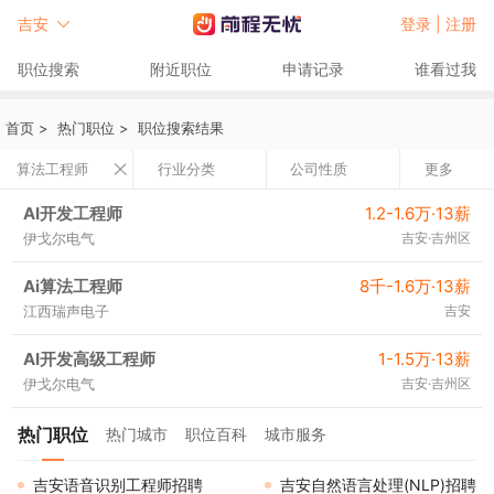
吉安
登录 |
注册
职位搜索
附近职位
申请记录
谁看过我
首页
>
热门职位
>
职位搜索结果
算法工程师
行业分类
公司性质
更多
AI开发工程师
1.2-1.6万·13薪
伊戈尔电气
吉安·吉州区
Ai算法工程师
8千-1.6万·13薪
江西瑞声电子
吉安
AI开发高级工程师
1-1.5万·13薪
伊戈尔电气
吉安·吉州区
热门职位
热门城市
职位百科
城市服务
吉安语音识别工程师招聘
吉安自然语言处理(NLP)招聘