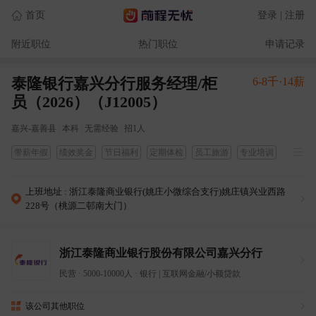
首页
登录 | 注册
附近职位
热门职位
申请记录
泰隆银行嘉兴分行服务经理/柜
6-8千·14薪
员（2026）（J12005）
嘉兴-嘉善县
|
本科
|
无需经验
|
招1人
带薪年假
绩效奖金
节日福利
定期体检
员工旅游
专业培训
高温补贴
通讯补贴
职业发展
上班地址 : 浙江泰隆商业银行(姚庄小微综合支行)姚庄镇兴业西路
228号（桃源二邨南大门）
浙江泰隆商业银行股份有限公司嘉兴分行
民营
·
5000-10000人
·
银行
|
互联网金融/小额贷款
该公司其他职位