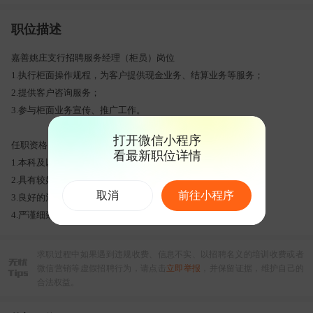
职位描述
嘉善姚庄支行招聘服务经理（柜员）岗位
1.执行柜面操作规程，为客户提供现金业务、结算业务等服务；
2.提供客户咨询服务；
3.参与柜面业务宣传、推广工作。
打开微信小程序
任职资格：
看最新职位详情
1.本科及以上学历，财务、会计、金融等专业优先；
2.具有较好的亲和力和服务意识；
取消
前往小程序
3.良好的沟通能力、学习能力、适应能力和团队精神；
4.严谨细致，乐观开朗，具备一定的风险防控意识。
求职过程中如果遇到违规收费、信息不实、以招聘名义的培训收费或者
微信营销等虚假招聘行为，请点击
立即举报
，并保留证据，维护自己的
合法权益。