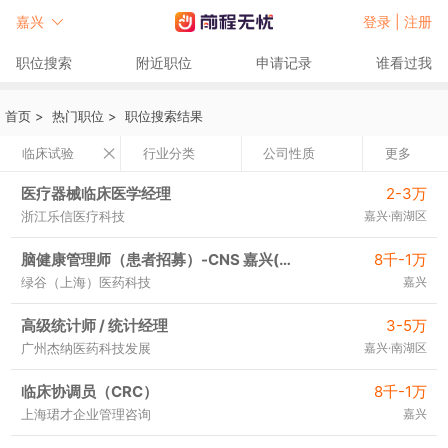
嘉兴
登录 |
注册
职位搜索
附近职位
申请记录
谁看过我
首页
>
热门职位
>
职位搜索结果
临床试验
行业分类
公司性质
更多
医疗器械临床医学经理
2-3万
浙江乐信医疗科技
嘉兴·南湖区
脑健康管理师（患者招募）-CNS 嘉兴(J10463)
8千-1万
绿谷（上海）医药科技
嘉兴
高级统计师 / 统计经理
3-5万
广州杰纳医药科技发展
嘉兴·南湖区
临床协调员（CRC）
8千-1万
上海珺才企业管理咨询
嘉兴