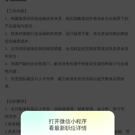
【工作内容】
1、构建集团供应链金融业务体系，制定战略规划并推动多元化场景下的
产品落地与迭代；
2、统筹对接银行及金融机构资源，设计融资方案，优化资金结构以降低
综合融资成本；
3、主导供应链项目风控模型搭建，全流程监控贸易背景真实性及资金流
向安全；
4、协调产融结合业务部门，解决业务拓展中的复杂交易结构设计与合规
性问题；
5、负责团队建设与人才培养，建立标准化作业流程以提升整体运营效
率。
【任职要求】
1、全日制本科及以上学历，供应链管理、财务管理、会计学、审计学、
经济学、金融学类等相关专业
打开微信小程序
2.具有相关专业的中级及以上职称；
看最新职位详情
3.具有5年以上金融行业工作经验，其中具有至少3年以上供应链金融、贸