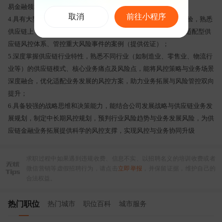
易金融领域总监及以上层级管理经验；
取消
前往小程序
4.具有大型企业、银行或头部供应链金融平台风控负责人从业经验，熟悉
供应链上下游风控布局与业务逻辑，提供至少1个成功搭建业务适配型供
应链风控体系、管控重大风险事件的案例（提供佐证）；
5.深度掌握供应链行业特性，熟悉不同行业（如制造业、零售业、物流行
业等）的供应链模式、核心业务痛点及风险点，能将风控策略与业务场景
深度融合，优化适配业务发展的风控方案，助力业务拓展与风险管控双向
提升；
6.具备较强的战略思维和决策能力，能结合公司发展战略与供应链业务发
展规划，制定中长期风控规划，预判行业风险趋势与业务发展风险，为供
应链金融业务拓展提供科学的风控支撑，实现风控与业务协同升级
求职过程中如果遇到违规收费、信息不实、以招聘名义的培训收费或者
微信营销等虚假招聘行为，请点击
立即举报
，并保留证据，维护自己的
合法权益。
热门职位
热门城市
职位百科
城市服务