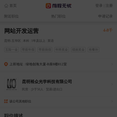
首页
登录 | 注册
附近职位
热门职位
申请记录
网站开发运营
4-8千
昆明-五华区
|
本科
|
1年及以上
|
英语
五险一金
带薪年假
带薪病假
年终奖金
绩效奖金
有餐补
上班地址 : 绿地创海大厦-B座8楼812室
昆明裕众光学科技有限公司
民营
·
少于50人
·
贸易/进出口
该公司其他职位
职位描述