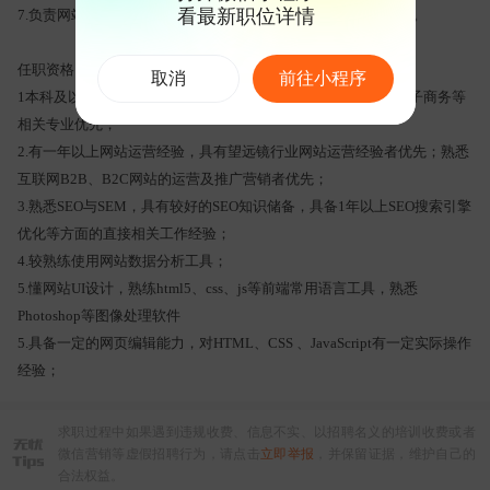
看最新职位详情
7.负责网站的友情链接、广告交换等网站层面的合作推广工作等。
任职资格：
取消
前往小程序
1本科及以上学历，计算机、数字媒体、市场营销、广告学、电子商务等
相关专业优先；
2.有一年以上网站运营经验，具有望远镜行业网站运营经验者优先；熟悉
互联网B2B、B2C网站的运营及推广营销者优先；
3.熟悉SEO与SEM，具有较好的SEO知识储备，具备1年以上SEO搜索引擎
优化等方面的直接相关工作经验；
4.较熟练使用网站数据分析工具；
5.懂网站UI设计，熟练html5、css、js等前端常用语言工具，熟悉
Photoshop等图像处理软件
5.具备一定的网页编辑能力，对HTML、CSS 、JavaScript有一定实际操作
经验；
求职过程中如果遇到违规收费、信息不实、以招聘名义的培训收费或者
微信营销等虚假招聘行为，请点击
立即举报
，并保留证据，维护自己的
合法权益。