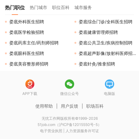
热门职位
热门城市
职位百科
城市服务
娄底外科医生招聘
娄底综合门诊/全科医生招聘
娄底医学检验招聘
娄底健康管理师招聘
娄底药库主任/药剂师招聘
娄底公共卫生/疾病控制招聘
娄底眼科医生招聘
娄底超声影像/放射科医师招聘
娄底美容整形师招聘
娄底针灸/推拿招聘
APP下载
微信公众号
电脑版
使用帮助
|
用户反馈
|
职场百科
无忧工作网版权所有©1999-2026
51job.com（沪ICP备12015550号-5）
电子营业执照
|
人力资源服务许可证