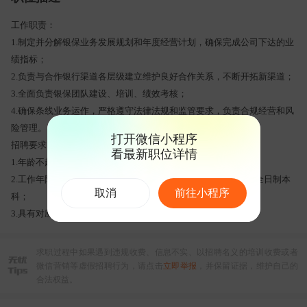
工作职责：
1.制定并分解银保业务发展规划和年度经营计划，确保完成公司下达的业
绩指标；
2.负责与合作银行渠道各层级建立维护良好合作关系，不断开拓新渠道；
3.全面负责银保团队建设、培训、绩效考核；
4.确保条线业务运作，严格遵守法律法规和监管要求，负责合规经营和风
险管理。
打开微信小程序
招聘要求：
看最新职位详情
1.年龄不超过40周岁；
2.工作年限超过三年，***学历可为全日制专科；不足三年，为全日制本
取消
前往小程序
科；
3.具有对应条线及拟任职务的工作经验。
求职过程中如果遇到违规收费、信息不实、以招聘名义的培训收费或者
微信营销等虚假招聘行为，请点击
立即举报
，并保留证据，维护自己的
合法权益。