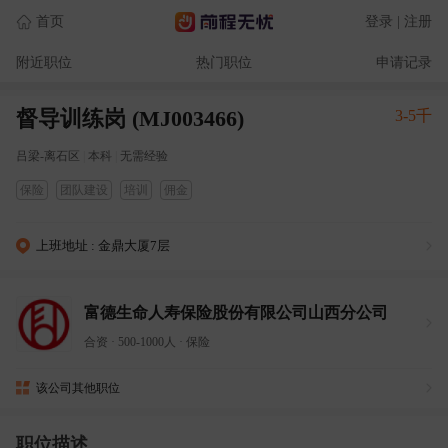
首页
登录 | 注册
附近职位
热门职位
申请记录
督导训练岗 (MJ003466)
3-5千
吕梁-离石区
|
本科
|
无需经验
保险
团队建设
培训
佣金
上班地址 : 金鼎大厦7层
富德生命人寿保险股份有限公司山西分公司
合资
·
500-1000人
·
保险
该公司其他职位
职位描述