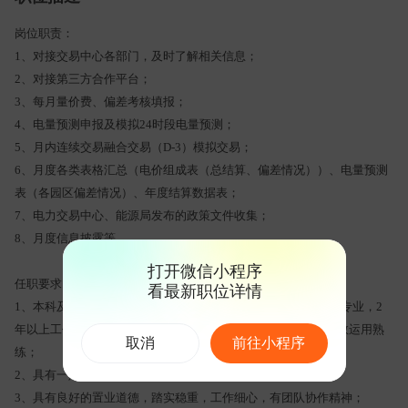
岗位职责：
1、对接交易中心各部门，及时了解相关信息；
2、对接第三方合作平台；
3、每月量价费、偏差考核填报；
4、电量预测申报及模拟24时段电量预测；
5、月内连续交易融合交易（D-3）模拟交易；
6、月度各类表格汇总（电价组成表（总结算、偏差情况））、电量预测
表（各园区偏差情况）、年度结算数据表；
7、电力交易中心、能源局发布的政策文件收集；
8、月度信息披露等。
打开微信小程序
任职要求：
看最新职位详情
1、本科及以上学历，财务、统计、经济学、金融学、电力相关专业，2
年以上工作经验，具备较强的数据处理与分析能力，对excel函数运用熟
取消
前往小程序
练；
2、具有一定的逻辑能力、沟通能力、快速学习能力；
3、具有良好的置业道德，踏实稳重，工作细心，有团队协作精神；