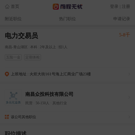
首页
登录 | 注册
附近职位
热门职位
申请记录
电力交易员
5-8千
南昌-青山湖区
|
本科
|
2年及以上
|
招1人
五险一金
定期体检
上班地址 : 火炬大街161号海上汇商业广场23楼
南昌众投科技有限公司
民营
·
50-150人
·
其他行业
该公司其他职位
职位描述