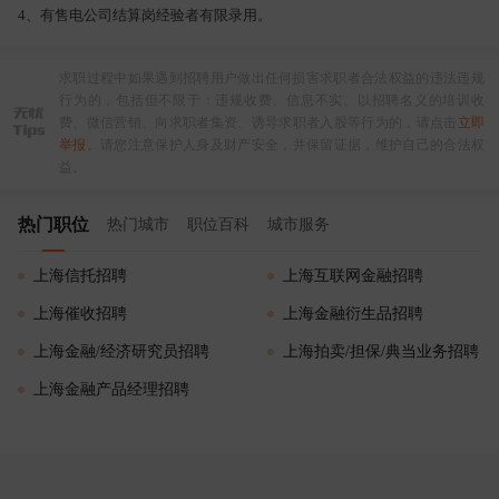
4、有售电公司结算岗经验者有限录用。
求职过程中如果遇到招聘用户做出任何损害求职者合法权益的违法违规
行为的，包括但不限于：违规收费、信息不实、以招聘名义的培训收
费、微信营销、向求职者集资、诱导求职者入股等行为的，请点击
立即
举报
。请您注意保护人身及财产安全，并保留证据，维护自己的合法权
益。
热门职位
热门城市
职位百科
城市服务
上海信托招聘
上海互联网金融招聘
上海催收招聘
上海金融衍生品招聘
上海金融/经济研究员招聘
上海拍卖/担保/典当业务招聘
上海金融产品经理招聘