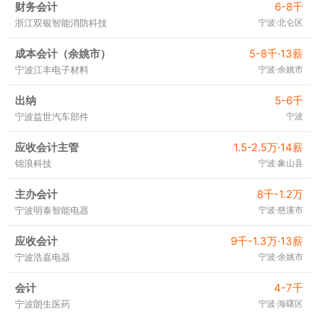
财务会计
6-8千
浙江双银智能消防科技
宁波·北仑区
成本会计（余姚市）
5-8千·13薪
宁波江丰电子材料
宁波·余姚市
出纳
5-6千
宁波益世汽车部件
宁波
应收会计主管
1.5-2.5万·14薪
锦浪科技
宁波·象山县
主办会计
8千-1.2万
宁波明泰智能电器
宁波·慈溪市
应收会计
9千-1.3万·13薪
宁波浩嘉电器
宁波·余姚市
会计
4-7千
宁波朗生医药
宁波·海曙区