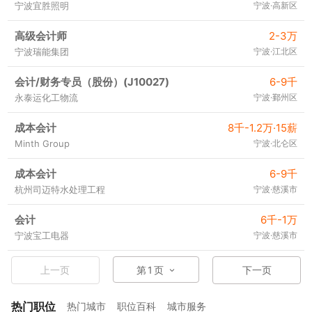
宁波宜胜照明
宁波·高新区
高级会计师
2-3万
宁波瑞能集团
宁波·江北区
会计/财务专员（股份）(J10027)
6-9千
永泰运化工物流
宁波·鄞州区
成本会计
8千-1.2万·15薪
Minth Group
宁波·北仑区
成本会计
6-9千
杭州司迈特水处理工程
宁波·慈溪市
会计
6千-1万
宁波宝工电器
宁波·慈溪市
上一页
第
1
页
下一页
热门职位
热门城市
职位百科
城市服务