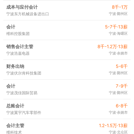
成本与应付会计
8千-1万
宁波东方机械设备进出口
宁波·鄞州区
会计
5-7千·13薪
维科控股集团
宁波·海曙区
销售会计主管
8千-1.2万·13薪
宁波浩嘉电器
宁波·余姚市
财务出纳
5-6千
宁波伏尔肯科技集团
宁波·鄞州区
会计
7-9千
宁波茂佳国际贸易
宁波·鄞州区
总账会计
6-8千
宁波翼宇汽车零部件
宁波·余姚市
会计主管
1.2-1.5万·13薪
维科技术
宁波·北仑区