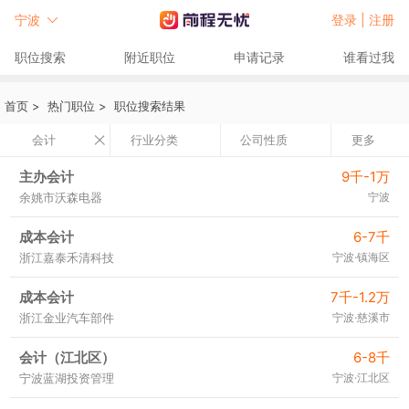
宁波
登录 |
注册
职位搜索
附近职位
申请记录
谁看过我
首页
>
热门职位
>
职位搜索结果
会计
行业分类
公司性质
更多
主办会计
9千-1万
余姚市沃森电器
宁波
成本会计
6-7千
浙江嘉泰禾清科技
宁波·镇海区
成本会计
7千-1.2万
浙江金业汽车部件
宁波·慈溪市
会计（江北区）
6-8千
宁波蓝湖投资管理
宁波·江北区