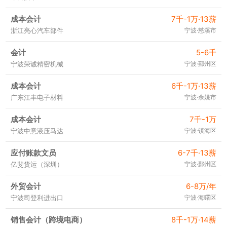
成本会计
7千-1万·13薪
浙江亮心汽车部件
宁波·慈溪市
会计
5-6千
宁波荣诚精密机械
宁波·鄞州区
成本会计
6千-1万·13薪
广东江丰电子材料
宁波·余姚市
成本会计
7千-1万
宁波中意液压马达
宁波·镇海区
应付账款文员
6-7千·13薪
亿斐货运（深圳）
宁波·鄞州区
外贸会计
6-8万/年
宁波司登利进出口
宁波·海曙区
销售会计（跨境电商）
8千-1万·14薪