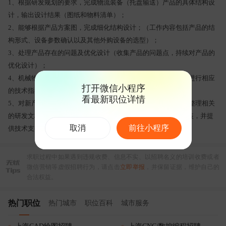
1、根据研发规划的要求，完成物流装备（托盘输送）产品的具体结构设
计，输出设计结果（图纸和物料清单）；
2、能够根据产品方案图，完成细化结构设计；（工作内容包括产品的结
构形式、设备参数确认以及其他外购设备的选型）；
3、处理产品存在的问题及优化设计（收集产品的问题点，持续对产品的
优化设计）；
4、机械物料清单统计，协助采购（跟进外协厂的生产进度，并进行相应
打开微信小程序
的技术指导工作）完成物料的技术支持；
看最新职位详情
5、对新产品进行测试、跟踪，及时记录测试数据并分析数据，整理相关
的研发文档，编写设备安装/维护手册等技术资料，跟进现场安装，并提
取消
前往小程序
供技术支持。
求职过程中如果遇到违规收费、信息不实、以招聘名义的培训收费或者
微信营销等虚假招聘行为，请点击
立即举报
，并保留证据，维护自己的
合法权益。
热门职位
热门城市
职位百科
城市服务