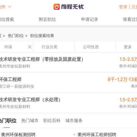
衢州
登录 |
注
职位搜索
附近职位
申请记录
谁看过
页
>
热门职位
>
职位搜索结果
环保
行业分类
公司性质
更多
技术研发专业工程师（零排放及固废处置）
1.5-2.5
衢州华友钴新材料
衢州·柯城
环保工程师
8千-1.2万·13
浙江研一新能源科技
衢
技术研发专业工程师（水处理）
1.5-2.5
衢州华友钴新材料
衢州·柯城
热门职位
热门城市
职位百科
城市服务
衢州环保检测招聘
衢州环保工程师招聘