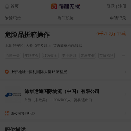
首页
登录 | 注册
附近职位
热门职位
申请记录
危险品拼箱操作
9千-1.2万·13薪
上海-静安区
|
大专
|
5年及以上
|
英语简单沟通/读写
五险一金
年终奖金
绩效奖金
专业培训
带薪年假
节日福利
员工旅游
周末双休
做五休二
出国机会
上班地址 : 恒利国际大厦16层整层
沛华运通国际物流（中国）有限公司
外资（非欧美）
·
1000-5000人
·
贸易/进出口
该公司其他职位
职位描述