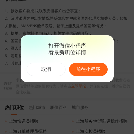
1、接收客户委托书,联系安排客户出货事宜；
2、及时跟进客户出货情况并反馈给客户或者国外代理及相关人员，如报
关报检、AMS/ENS舱单发送、箱子上船及提单签发等情况；
3、提单、账单制作与确认，相关文件信函的收取；
4、签发提单确认船开信息及客户提供的电放保函，核对装箱清单；
打开微信小程序
5、录入应收/应付；
看最新职位详情
6、定期整理航线文件资料归档，定期审核、拉取航线账单；
7、其他上级指派的本部门相关工作。
取消
前往小程序
求职过程中如果遇到违规收费、信息不实、以招聘名义的培训收费或者
微信营销等虚假招聘行为，请点击
立即举报
，并保留证据，维护自己的
合法权益。
热门职位
热门城市
职位百科
城市服务
上海快递员招聘
上海船务/空运陆运操作招聘
上海订单处理员招聘
上海安检员招聘