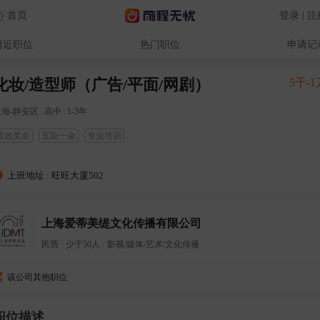
首页
登录 | 
附近职位
热门职位
申请记
化妆/造型师（广告/平面/网剧）
5千-1
上海-静安区
|
高中
|
1-3年
绩效奖金
五险一金
专业培训
上班地址 : 旺旺大厦502
上海爱蒂美缇文化传播有限公司
民营
·
少于50人
·
影视/媒体/艺术/文化传播
该公司其他职位
职位描述