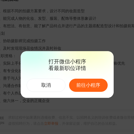
1、根据不同的拍摄方案要求，设计不同的妆面造型
2、能完成人物的化妆、发型、服装、配饰等整体形象设计
3、有想法、有创意、能了解产品特点并进行产品的主题搭配造型设计和拍摄前
策划
4、协助摄影师完成拍摄工作
5、及时发现现场花妆情况并及时补妆
任职资格：
打开微信小程序
1、实际上手化妆经验1-3年以上，有商业广告TVC、影视剧组工作经验优先
看最新职位详情
2、有专业化妆学校学习经历，有日本、韩国学习妆造经历者优先
3、善于与人沟通，妆面造型清晰自然有自己的想法
取消
前往小程序
4、沟通合作能力强，能很好的团队合作精神
5、有个人作品优先
6、做六休一，交金的正规企业
求职过程中如果遇到违规收费、信息不实、以招聘名义的培训收费或者微信营
虚假招聘行为，请点击
立即举报
，并保留证据，维护自己的合法权益。