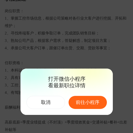
岗位职责：
1、掌握工控市场信息，根据公司策略对各行业大客户进行挖掘、开拓和
维护；
2、寻找终端客户，积极争取订单，完成团队销售目标；
3、熟知公司产品，根据客户需求，答疑解惑，制定项目方案；
4、承接公司大客户订单，跟催订单出货、交期、货款等事宜；
任职资格：
1、本科以上学历, 市场营销、计算机、电子等相关专业；
2、具有1~2年销售经验, 有一定的商务项目洽谈能力；
打开微信小程序
看最新职位详情
3、工控、工业自动化、轨道交通行业销售经验者优先；
4、有驾驶执照，能适应短期出差。
取消
前往小程序
薪酬福利：
高薪底薪+季度业绩提成（不封顶）+季度绩效奖金+交通补贴+餐补+出差
补贴等