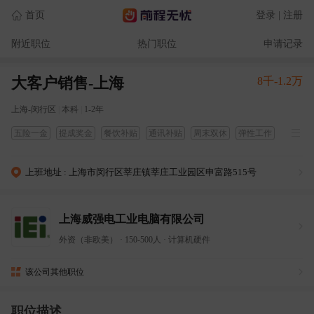
首页
登录 | 注册
附近职位
热门职位
申请记录
大客户销售-上海
8千-1.2万
上海-闵行区
|
本科
|
1-2年
五险一金
提成奖金
餐饮补贴
通讯补贴
周末双休
弹性工作
专业培训
定期体检
上班地址 : 上海市闵行区莘庄镇莘庄工业园区申富路515号
上海威强电工业电脑有限公司
外资（非欧美）
·
150-500人
·
计算机硬件
该公司其他职位
职位描述