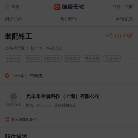
首页
登录 | 注册
附近职位
热门职位
申请记录
装配钳工
6千-1万·13薪
上海-闵行区
|
中技/中专
|
3年及以上
五险一金
绩效奖金
年终奖金
专业培训
餐饮补贴
节日福利
定期体检
带薪年假
五险
交通补贴
上班地址 : 申南路
光未来金属科技（上海）有限公司
民营
·
少于50人
·
原材料和加工
该公司其他职位
职位描述