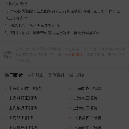
计和机加图纸。
3、严格按照装配工艺及图纸要求进行机械装配(有钳工证，行车操作证，
电工证者为佳)。
4、熟悉电气、气动等元件的运用。
5、有团队意识，能吃苦耐劳，品行端正，能配合现场加班。
求职过程中如果遇到违规收费、信息不实、以招聘名义的培训收费或者
微信营销等虚假招聘行为，请点击
立即举报
，并保留证据，维护自己的
合法权益。
热门职位
热门城市
职位百科
城市服务
上海切割技工招聘
上海吹膜工招聘
上海冲压工招聘
上海刨工招聘
上海模具工招聘
上海铣工招聘
上海钻工招聘
上海炼胶工招聘
上海抛光工招聘
上海硫化工招聘