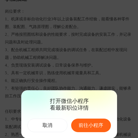
岗位要求：
1、机床或非标自动化行业3年以上设备装配工作经验，能看懂各种零件
图、装配图、气路原理图，理解公差配合。
2、严格按照图纸和设备的性能要求，按时完成设备的安装工作，并记录
问题和及时处理问题。
3、配合机械工程师共同完成项设备的调试任务，在装配过程中发现问
题，协助机械工程师解决问题。
4、负责现场安装调试设备，日常设备保养与维护。
5、具有一定机械常识，熟练使用机械常规量具和工具。
6、能正确执行安全操作规程。
7、有较强的责任心，良好团队协作能力、沟通能力、谦虚踏实，能够承
担工作压力，熟悉现场6S。
打开微信小程序
看最新职位详情
任职要求：
1、中专或中技以上学历，机械制造类相关专业。从事机床或自动化设备
取消
前往小程序
装配调试三年以上。
2、熟悉一般钳工知识，熟悉机加工艺（车、铣、磨等），需看懂机械设