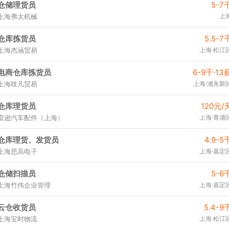
仓储理货员
5-7
上海弗太机械
上
仓库拣货员
5.5-7
上海杰涵贸易
上海·松江
电商仓库拣货员
6-9千·13
上海吱凡贸易
上海·浦东新
仓库理货员
120元/
雷逊汽车配件（上海）
上海·青浦
仓库理货、发货员
4.9-5
上海思高电子
上海·嘉定
仓储扫描员
5-6
上海竹伟企业管理
上海·嘉定
云仓收货员
5.4-9
上海宝时物流
上海·松江