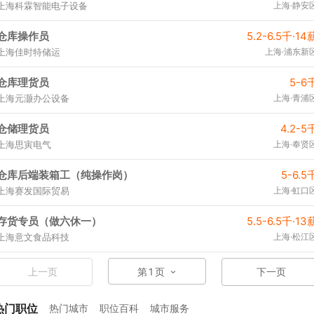
上海科霖智能电子设备
上海·静安
仓库操作员
5.2-6.5千·14
上海佳时特储运
上海·浦东新
仓库理货员
5-6
上海元灏办公设备
上海·青浦
仓储理货员
4.2-5
上海思寅电气
上海·奉贤
仓库后端装箱工（纯操作岗）
5-6.5
上海赛发国际贸易
上海·虹口
存货专员（做六休一）
5.5-6.5千·13
上海意文食品科技
上海·松江
上一页
第
1
页
下一页
热门职位
热门城市
职位百科
城市服务