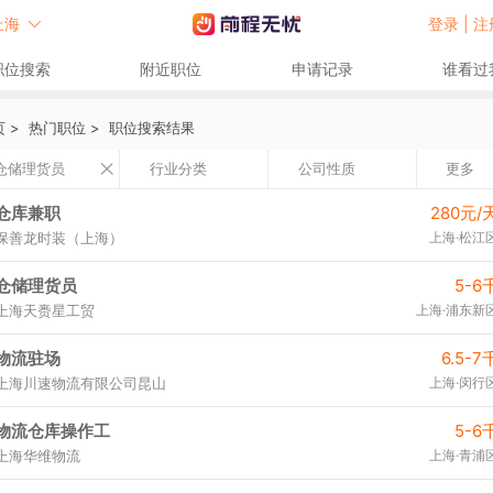
上海
登录 |
注
职位搜索
附近职位
申请记录
谁看过
页
>
热门职位
>
职位搜索结果
仓储理货员
行业分类
公司性质
更多
仓库兼职
280元/
保善龙时装（上海）
上海·松江
仓储理货员
5-6
上海天赉星工贸
上海·浦东新
物流驻场
6.5-7
上海川速物流有限公司昆山
上海·闵行
物流仓库操作工
5-6
上海华维物流
上海·青浦