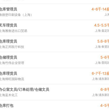
仓库管理员
4-6千·14
海德堡印刷设备（上海）
上
叉车理货员
4.5-5.5
上海雅衡进出口贸易
上海·嘉定
仓库理货员
5.6-8
上海正邦医疗科技
上海·奉贤
仓储理货员
5-6
上海竹伟企业管理
上海·普陀
仓库理货员
6-7千·13
上海烽旺国际物流
上海·浦东新
办公室文员/订单处理/仓储文员
6-8
上海蓝木化工
上海·浦东新
仓库打包
4-5