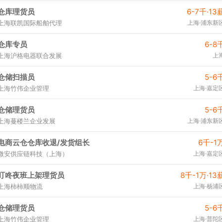
仓库理货员
6-7千·13
上海联凯国际船舶代理
上海·浦东新
仓库专员
6-8
上海沪格电器联合发展
上
仓储扫描员
5-6
上海竹伟企业管理
上海·嘉定
仓储理货员
5-6
上海蔓楼兰企业发展
上海·浦东新
电商云仓仓库收退/发货组长
6千-1
微安供应链科技（上海）
上海·嘉定
叮咚夜班上架理货员
8千-1万·13
上海柿柿顺物流
上海·杨浦
仓储理货员
5-6
上海竹伟企业管理
上海·普陀