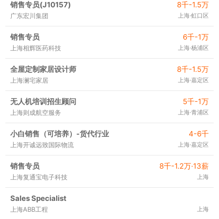
销售专员(J10157)
8千-1.5万
广东宏川集团
上海·虹口区
销售专员
6千-1万
上海相辉医药科技
上海·杨浦区
全屋定制家居设计师
8千-1.5万
上海澜宅家居
上海·嘉定区
无人机培训招生顾问
5千-1万
上海则成航空服务
上海·青浦区
小白销售（可培养）-货代行业
4-6千
上海开诚远致国际物流
上海·嘉定区
销售专员
8千-1.2万·13薪
上海复通宝电子科技
上海
Sales Specialist
上海ABB工程
上海