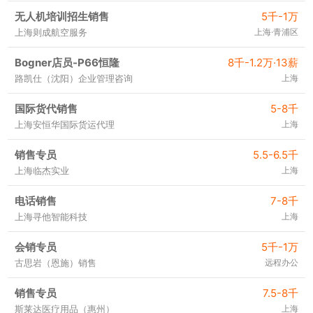
无人机培训招生销售
5千-1万
上海则成航空服务
上海·青浦区
Bogner店员-P66恒隆
8千-1.2万·13薪
路凯仕（沈阳）企业管理咨询
上海
国际货代销售
5-8千
上海安恒华国际货运代理
上海
销售专员
5.5-6.5千
上海临杰实业
上海
电话销售
7-8千
上海寻他智能科技
上海
会销专员
5千-1万
古思岩（恩施）销售
远程办公
销售专员
7.5-8千
斯莱达医疗用品（惠州）
上海