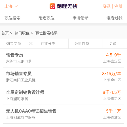
上海
登录 |
注册
职位搜索
附近职位
申请记录
谁看过我
首页
>
热门职位
>
职位搜索结果
销售专员
行业分类
公司性质
更多
销售专员
4.5-9千
东莞市元则电器
上海·嘉定区
市场销售专员
8-15万/年
浙江尚阳工业风机
上海·金山区
全屋定制销售设计师
8千-1.5万
上海澜宅家居
上海·嘉定区
无人机CAAC考证招生销售
5千-1万
上海则成航空服务
上海·青浦区