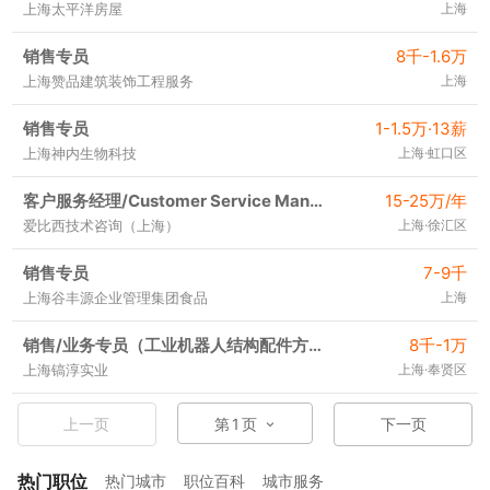
上海太平洋房屋
上海
销售专员
8千-1.6万
上海赞品建筑装饰工程服务
上海
销售专员
1-1.5万·13薪
上海神内生物科技
上海·虹口区
客户服务经理/Customer Service Manager（急招）
15-25万/年
爱比西技术咨询（上海）
上海·徐汇区
销售专员
7-9千
上海谷丰源企业管理集团食品
上海
销售/业务专员（工业机器人结构配件方向）
8千-1万
上海镐淳实业
上海·奉贤区
上一页
第
1
页
下一页
热门职位
热门城市
职位百科
城市服务