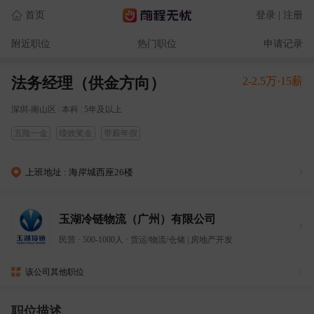
首页
登录 | 注册
附近职位
热门职位
申请记录
法务经理（供金方向）
2-2.5万·15薪
深圳-南山区
|
本科
|
5年及以上
五险一金
绩效奖金
带薪年假
上班地址 : 海岸城西座26楼
玉湖冷链物流（广州）有限公司
民营
·
500-1000人
·
货运/物流/仓储
|
房地产开发
该公司其他职位
职位描述