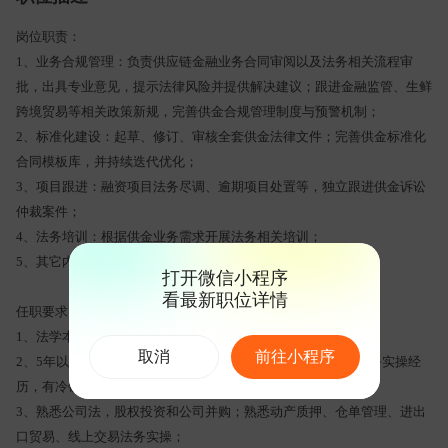
岗位职责：
1、业务合规管理：负责供应链金融业务合同审阅以及法务相关流程审
批，出具专业意见，提示法律风险并提供解决建议；跟进金融监管、生鲜
跨境贸易等相关政策新规，完善供金合规管理制度与预警机制；
2、标准化建设：起草、修订、审核全套供金法律文件；完善供金标准化
合同模板库，并持续迭代优化；
3、项目跟进：融资项目法务尽调、逾期项目处置等，独立跟进供金诉讼
仲裁案件；
4、法务培训：根据供金业务需求开展法务相关培训；
5、其它内容：协助处理公司其它业务法务工作。
打开微信小程序
看最新职位详情
任职要求：
1、法学本科及以上，持有法律职业资格 A 证；
取消
前往小程序
2、5年以上法务经验，2年及以上供应链金融 /大宗商品货押法务实操经
历，有冷链、生鲜冻品、仓储供应链从业经验优先；
3、熟悉公司法，股权投资和公司并购；熟悉动产质押、仓单管理、进出
口贸易、线上交易法务实操；