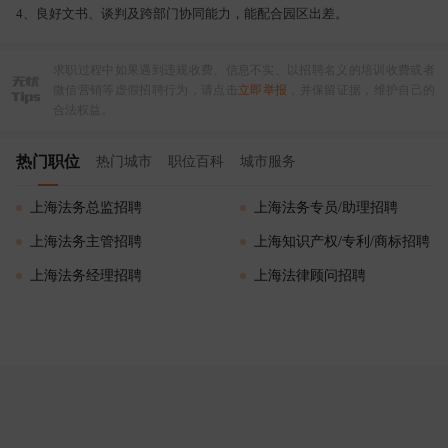
4、良好文书、谈判及跨部门协同能力，能配合园区出差。
求职过程中如果遇到违规收费、信息不实、以招聘名义的培训收费或者
微信营销等虚假招聘行为，请点击
立即举报
，并保留证据，维护自己的
合法权益。
热门职位
热门城市
职位百科
城市服务
上海法务总监招聘
上海法务专员/助理招聘
上海法务主管招聘
上海知识产权/专利/商标招聘
上海法务经理招聘
上海法律顾问招聘