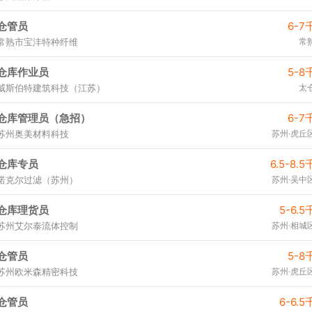
仓管员
6-7
常熟市宝沣特种纤维
常
仓库作业员
5-8
威斯伯特建筑科技（江苏）
太
仓库管理员（急招）
6-7
苏州奥美材料科技
苏州·虎丘
仓库专员
6.5-8.5
诺克尔过滤（苏州）
苏州·吴中
仓库理货员
5-6.5
苏州艾尔泰流体控制
苏州·相城
仓管员
5-8
苏州欧米森精密科技
苏州·虎丘
仓管员
6-6.5