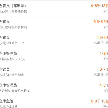
仓管员（需出差）
4-8千·13
江苏烽禾升智能科技
苏
仓管员
5.5-6.5
浙江物得宝尔新材料
苏
仓管员
4.5-5
苏州技腾精密工业
苏州·吴中
仓库管理员
4-8
亚恪新材料（江苏）
苏
仓管员
6-7
苏州东山精密制造
苏州·吴中
仓库管理员
4-8
大连诚达智能机电设备
常
仓库主管
6-8千·13
苏州品橡橡塑
苏