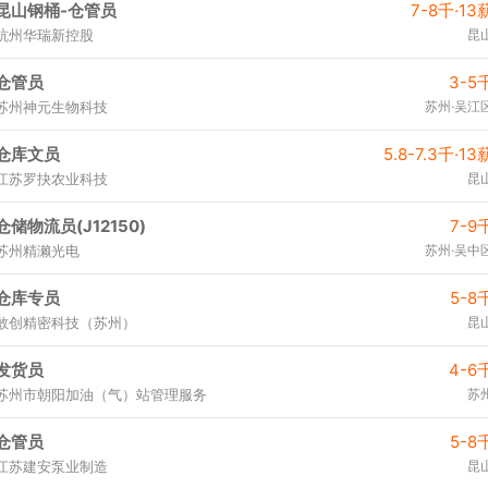
昆山钢桶-仓管员
7-8千·13
杭州华瑞新控股
昆
仓管员
3-5
苏州神元生物科技
苏州·吴江
仓库文员
5.8-7.3千·13
江苏罗抉农业科技
昆
仓储物流员(J12150)
7-9
苏州精濑光电
苏州·吴中
仓库专员
5-8
敢创精密科技（苏州）
昆
发货员
4-6
苏州市朝阳加油（气）站管理服务
苏
仓管员
5-8
江苏建安泵业制造
昆