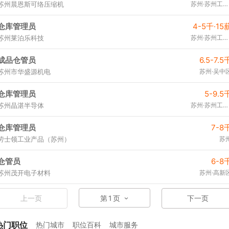
苏州晨恩斯可络压缩机
苏州·苏州工业园区
仓库管理员
4-5千·15
苏州莱泊乐科技
苏州·苏州工业园区
成品仓管员
6.5-7.5
苏州市华盛源机电
苏州·吴中
仓库管理员
5-9.5
苏州晶湛半导体
苏州·苏州工业园区
仓库管理员
7-8
劳士领工业产品（苏州）
苏
仓管员
6-8
苏州茂开电子材料
苏州·高新
上一页
第
1
页
下一页
热门职位
热门城市
职位百科
城市服务