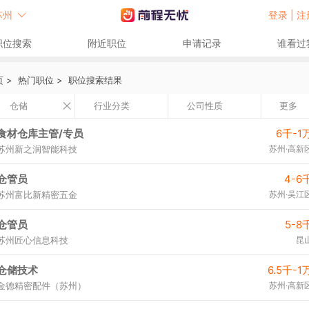
苏州
登录 |
注
职位搜索
附近职位
申请记录
谁看过
页
>
热门职位
>
职位搜索结果
仓储
行业分类
公司性质
更多
食材仓库主管/专员
6千-1
苏州新之润智能科技
苏州·高新
仓管员
4-6
苏州富比新精密五金
苏州·吴江
仓管员
5-8
苏州匠心信息科技
昆
仓储技术
6.5千-1
金德精密配件（苏州）
苏州·高新