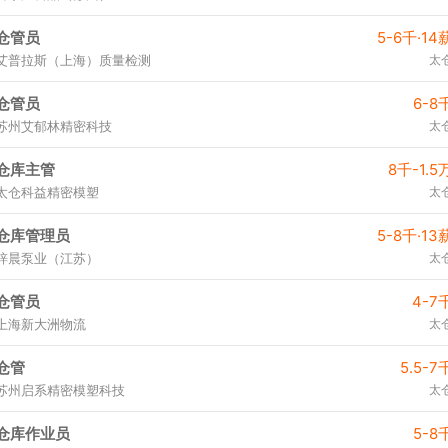
仓管员
5-6千·14
艾普拉斯（上海）质量检测
太
仓管员
6-8
苏州艾郁林精密科技
太
仓库主管
8千-1.5
太仓科益精密模塑
太
仓库管理员
5-8千·13
梓晨泵业（江苏）
太
仓管员
4-7
上海新大洲物流
太
仓管
5.5-7
苏州启系精密模塑科技
太
仓库作业员
5-8