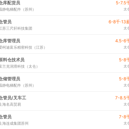
仓库配货员
5-7.5
温静电梯配件（苏州）
太
仓管员
6-8千·13
江苏三尺轩科技集团
太
仓库管理员
4.5-6
爱柯迪富乐精密科技（江苏）
太
原料仓技术员
5-8
富兰克润滑科技（太仓）
太
仓储管理员
5-8
温静电梯配件（苏州）
太
仓管员/叉车工
7-8.5
上海名高贸易
太
仓管员
7-8
上海连成集团苏州
太