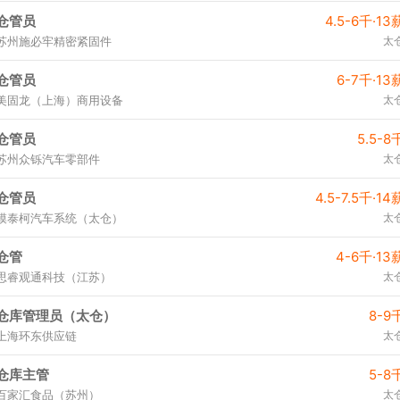
仓管员
4.5-6千·13
苏州施必牢精密紧固件
太
仓管员
6-7千·13
美固龙（上海）商用设备
太
仓管员
5.5-8
苏州众铄汽车零部件
太
仓管员
4.5-7.5千·14
模泰柯汽车系统（太仓）
太
仓管
4-6千·13
思睿观通科技（江苏）
太
仓库管理员（太仓）
8-9
上海环东供应链
太
仓库主管
5-8
百家汇食品（苏州）
太