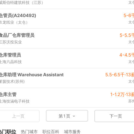
威斯伯特建筑科技（江苏）
太
仓管员(A240492)
5-6
玖龙纸业（太仓）
太
食品厂仓库管理员
5-5.5
江苏沃投实业
太
仓库管理员
4-4.5
上海六晶科技
太
仓库助理 Warehouse Assistant
5.5-6.5千·13
莱茵技术(苏州)
太
仓库主管
1-1.2万·13
上海技涵电子科技
苏
上一页
第
1
页
下一页
热门职位
热门城市
职位百科
城市服务