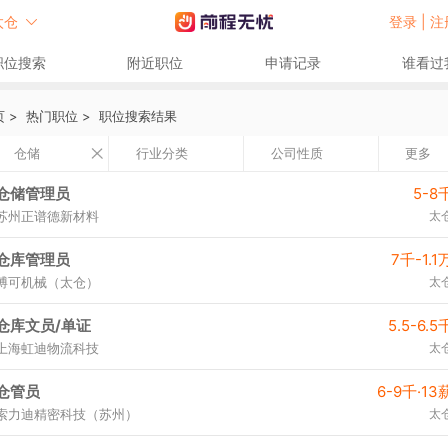
太仓
登录 |
注
职位搜索
附近职位
申请记录
谁看过
页
>
热门职位
>
职位搜索结果
仓储
行业分类
公司性质
更多
仓储管理员
5-8
苏州正谱德新材料
太
仓库管理员
7千-1.1
博可机械（太仓）
太
仓库文员/单证
5.5-6.5
上海虹迪物流科技
太
仓管员
6-9千·13
索力迪精密科技（苏州）
太