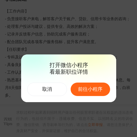
【工作内容】
- 负责接听客户来电，解答客户关于账户、贷款、信用卡等业务的咨询；
- 处理客户投诉与建议，提供专业、高效的解决方案；
- 记录并反馈客户信息，协助完成客户服务流程；
- 配合团队完成各项客户服务指标，提升客户满意度。
【任职要求】
- 专科及以上学历，专业不限，应届毕业生或无相关经验者均可；
打开微信小程序
- 具备良好的沟通能力和倾听能力，普通话标准；
看最新职位详情
- 工作认真负责，具备较强的服务意识和抗压能力；
- 熟悉基本办公软件操作，能接受24小时轮班工作安排，夜班可休息。每
月8天假期，上四休一或上五休二，节假日轮休；早晚班倒班工作，白班
取消
前往小程序
多。
求职过程中如果遇到招聘用户做出任何损害求职者合法权益的违法违规
行为的，包括但不限于：违规收费、信息不实、以招聘名义的培训收
费、微信营销、诱导刷单等行为的，请点击
立即举报
。请您注意保护人
身及财产安全，并保留证据，维护自己的合法权益。