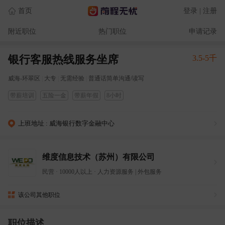
首页
登录 | 注册
附近职位
热门职位
申请记录
银行客服热线服务坐席
3.5-5千
威海-环翠区
|
大专
|
无需经验
|
普通话简单沟通/读写
带薪培训
五险一金
带薪年假
8小时
上班地址 : 威海银行数字金融中心
维度信息技术（苏州）有限公司
民营
·
10000人以上
·
人力资源服务
|
外包服务
该公司其他职位
职位描述