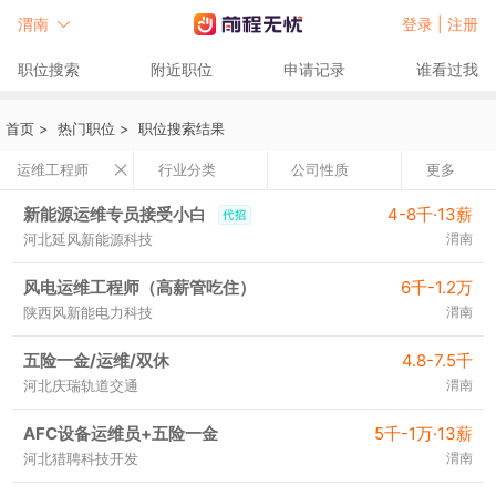
渭南
登录 |
注册
职位搜索
附近职位
申请记录
谁看过我
首页
>
热门职位
>
职位搜索结果
运维工程师
行业分类
公司性质
更多
新能源运维专员接受小白
4-8千·13薪
河北延风新能源科技
渭南
风电运维工程师（高薪管吃住）
6千-1.2万
陕西风新能电力科技
渭南
五险一金/运维/双休
4.8-7.5千
河北庆瑞轨道交通
渭南
AFC设备运维员+五险一金
5千-1万·13薪
河北猎聘科技开发
渭南