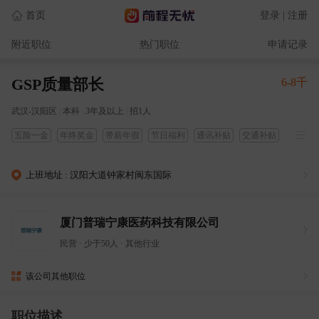
首页
登录 | 注册
附近职位
热门职位
申请记录
GSP质量部长
6-8千
武汉-汉阳区
|
本科
|
3年及以上
|
招1人
五险一金
年终奖金
带薪年假
节日福利
通讯补贴
交通补贴
周末双休
培训
零食下午茶
出差补贴
包住宿
上班地址 : 汉阳大道钟家村闽东国际
厦门普瑞宁康医药科技有限公司
民营
·
少于50人
·
其他行业
该公司其他职位
职位描述