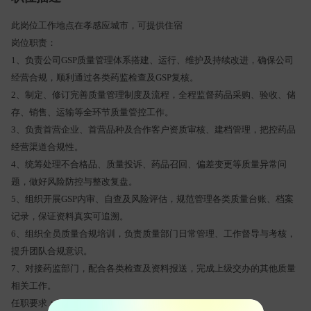
此岗位工作地点在孝感应城市，可提供住宿
岗位职责：
1、负责公司GSP质量管理体系搭建、运行、维护及持续改进，确保公司
经营合规，顺利通过各类药监检查及GSP复核。
2、制定、修订完善质量管理制度及流程，全程监督药品采购、验收、储
存、销售、运输等全环节质量管控工作。
3、负责首营企业、首营品种及合作客户资质审核、建档管理，把控药品
经营渠道合规性。
4、统筹处理不合格品、质量投诉、药品召回、偏差变更等质量异常问
题，做好风险防控与整改复盘。
5、组织开展GSP内审、自查及风险评估，规范管理各类质量台账、档案
记录，保证资料真实可追溯。
6、组织全员质量合规培训，负责质量部门日常管理、工作督导与考核，
提升团队合规意识。
7、对接药监部门，配合各类检查及资料报送，完成上级交办的其他质量
相关工作。
任职要求：