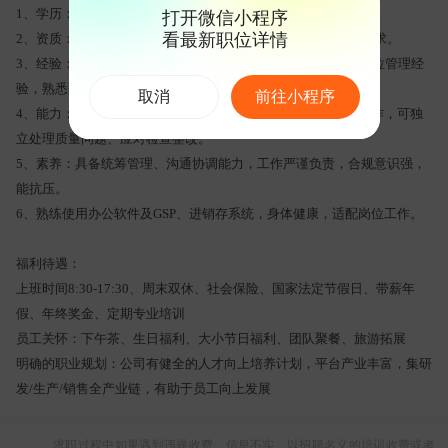
1、学历：本科及以上学历，药学、中药学等医药相关专业。
打开微信小程序
看最新职位详情
2、资质：持有执业药师证，无行业违规记录，符合药监备案要求。
3、经验：3年以上药品行业GSP质量管理经验，1年以上质量岗位管理经
验，熟悉药监检查及体系运维。
取消
前往小程序
4、能力：精通GSP及药品相关法规，熟练掌握各项质量管控工作，可独
立处理质量问题、应对检查整改。
5、素养：具备统筹管理、沟通协调能力，工作严谨负责，合规意识强，
能抗压。
6、熟练使用办公软件及GSP、进销存系统，身体健康，适配岗位工作。
福利待遇：
上班时间8:30-17:30、周末双休、社会保险、国家法定节假日、带薪年
假、年终奖金、定期专业培训
员工关怀：下午茶、生日福利、大小节日福利、团队聚餐、旅游拓展
明确的职业规划：公司有健全的人才向上培养计划，平台产业丰富，集研
发/生产/销售全产业链，有助于员工向上发展
求职过程中如果遇到违规收费、信息不实、以招聘名义的培训收费或者