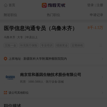
首页
登录 | 注册
附近职位
热门职位
申请记录
医学信息沟通专员（乌鲁木齐）
8千-1.5万
乌鲁木齐
|
大专
|
2年及以上
五险一金
补充医疗保险
专业培训
绩效奖金
定期体检
过节福利费
餐饮补贴
上班地址 : 新疆医科大学附属肿瘤医院院内
南京世和基因生物技术股份有限公司
民营
·
1000-5000人
·
医疗设备/器械
该公司其他职位
职位描述