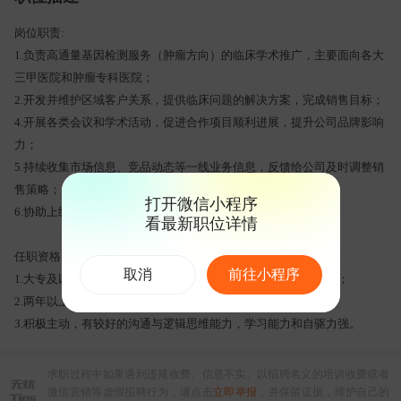
岗位职责:
1.负责高通量基因检测服务（肿瘤方向）的临床学术推广，主要面向各大
三甲医院和肿瘤专科医院；
2.开发并维护区域客户关系，提供临床问题的解决方案，完成销售目标；
4.开展各类会议和学术活动，促进合作项目顺利进展，提升公司品牌影响
力；
5.持续收集市场信息、竞品动态等一线业务信息，反馈给公司及时调整销
售策略；
打开微信小程序
6.协助上级完成公司安排的其他工作。
看最新职位详情
任职资格:
取消
前往小程序
1.大专及以上学历，生物类、药学类、市场营销类相关专业优先；
2.两年以上临床销售工作经验，肿瘤产品相关经验者优先；
3.积极主动，有较好的沟通与逻辑思维能力，学习能力和自驱力强。
求职过程中如果遇到违规收费、信息不实、以招聘名义的培训收费或者
微信营销等虚假招聘行为，请点击
立即举报
，并保留证据，维护自己的