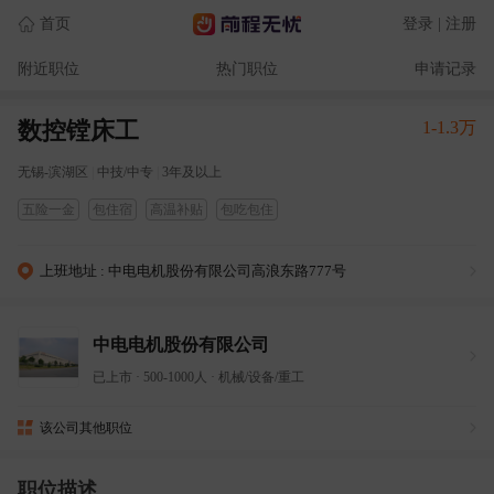
首页
登录 | 注册
附近职位
热门职位
申请记录
数控镗床工
1-1.3万
无锡-滨湖区
|
中技/中专
|
3年及以上
五险一金
包住宿
高温补贴
包吃包住
上班地址 : 中电电机股份有限公司高浪东路777号
中电电机股份有限公司
已上市
·
500-1000人
·
机械/设备/重工
该公司其他职位
职位描述