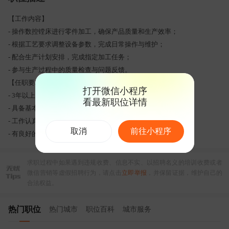
【工作内容】
- 操作数控镗床进行零件加工，确保产品质量和生产效率；
- 根据工艺要求调整设备参数，完成日常操作与维护；
- 配合生产计划安排，完成指定加工任务；
- 参与生产过程中的质量检查与问题反馈。
【任职要求】
打开微信小程序
- 3年以上相关经验；
看最新职位详情
- 具备基本的机械常识和动手能力；
- 工作认真负责，责任心强，能适应倒班工作；
取消
前往小程序
- 有良好的团队协作意识和沟通能力。
求职过程中如果遇到违规收费、信息不实、以招聘名义的培训收费或者
微信营销等虚假招聘行为，请点击
立即举报
，并保留证据，维护自己的
合法权益。
热门职位
热门城市
职位百科
城市服务