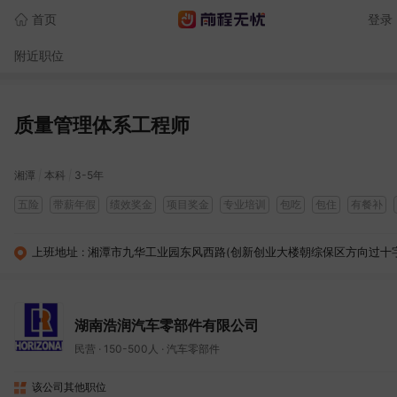
首页
登录 
附近职位
质量管理体系工程师
湘潭
|
本科
|
3-5年
五险
带薪年假
绩效奖金
项目奖金
专业培训
包吃
包住
有餐补
上班地址 : 湘潭市九华工业园东风西路(创新创业大楼朝综保区方向过十
湖南浩润汽车零部件有限公司
民营
·
150-500人
·
汽车零部件
该公司其他职位