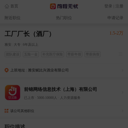
首页
登录 | 注册
附近职位
热门职位
申请记录
工厂厂长（酒厂）
1.5-2万
雅安
|
大专
|
6年及以上
团队建设
五险一金
补充医疗保险
带薪年假
带薪病假
定期体检
通讯补贴
上班地址 : 雅安赋比兴酒业有限公司
前锦网络信息技术（上海）有限公司
已上市
·
5000-10000人
·
人力资源服务
该公司其他职位
职位描述