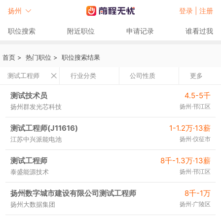
扬州
登录 |
注册
职位搜索
附近职位
申请记录
谁看过我
首页
>
热门职位
>
职位搜索结果
测试工程师
行业分类
公司性质
更多
测试技术员
4.5-5千
扬州群发光芯科技
扬州·邗江区
测试工程师(J11616)
1-1.2万·13薪
江苏中兴派能电池
扬州·仪征市
测试工程师
8千-1.3万·13薪
泰盛能源技术
扬州·邗江区
扬州数字城市建设有限公司测试工程师
8千-1万
扬州大数据集团
扬州·广陵区