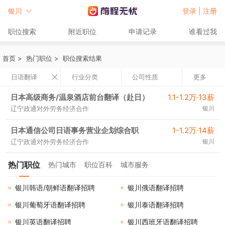
银川
登录 |
注册
职位搜索
附近职位
申请记录
谁看过我
首页
>
热门职位
>
职位搜索结果
日语翻译
行业分类
公司性质
更多
日本高级商务/温泉酒店前台翻译（赴日）
1.1-1.2万·13薪
辽宁政通对外劳务经济合作
银川
日本通信公司日语事务营业企划综合职
1-1.2万·14薪
辽宁政通对外劳务经济合作
银川
热门职位
热门城市
职位百科
城市服务
银川韩语/朝鲜语翻译招聘
银川俄语翻译招聘
银川葡萄牙语翻译招聘
银川泰语翻译招聘
银川英语翻译招聘
银川西班牙语翻译招聘