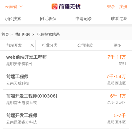
云南省
登录 |
注册
职位搜索
附近职位
申请记录
谁看过我
首页
>
热门职位
>
职位搜索结果
前端开发
行业分类
公司性质
更多
web前端开发工程师
7千-1.1万
昆明安泰得软件
昆明
前端工程师
7千-1.4万
云南天成科技
昆明·西山区
前端开发工程师(010306)
6千-1万
昆明南天电脑系统
昆明·盘龙区
前端开发工程师
5-7千
云南昆远睿方科技
昆明·五华区