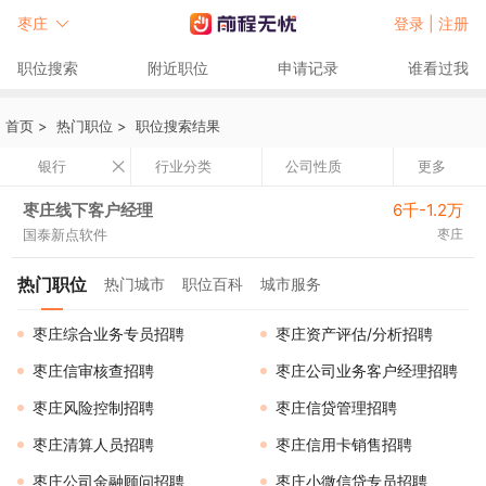
枣庄
登录 |
注册
职位搜索
附近职位
申请记录
谁看过我
首页
>
热门职位
>
职位搜索结果
银行
行业分类
公司性质
更多
枣庄线下客户经理
6千-1.2万
国泰新点软件
枣庄
热门职位
热门城市
职位百科
城市服务
枣庄综合业务专员招聘
枣庄资产评估/分析招聘
枣庄信审核查招聘
枣庄公司业务客户经理招聘
枣庄风险控制招聘
枣庄信贷管理招聘
枣庄清算人员招聘
枣庄信用卡销售招聘
枣庄公司金融顾问招聘
枣庄小微信贷专员招聘